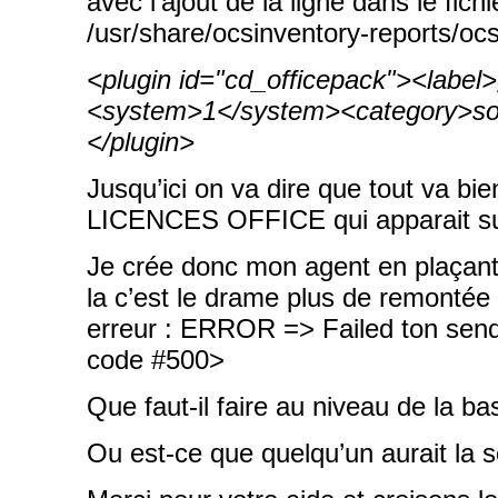
avec l’ajout de la ligne dans le fich
/usr/share/ocsinventory-reports/oc
<plugin id="cd_officepack"><label
<system>1</system><category>so
</plugin>
Jusqu’ici on va dire que tout va bien,
LICENCES OFFICE qui apparait su
Je crée donc mon agent en plaçant l
la c’est le drame plus de remontée
erreur : ERROR => Failed ton send 
code #500>
Que faut-il faire au niveau de la b
Ou est-ce que quelqu’un aurait la s