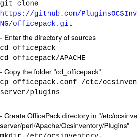
git clone
https://github.com/PluginsOCSInv
NG/officepack.git
- Enter the directory of sources
cd officepack
cd officepack/APACHE
- Copy the folder "cd_officepack"
cp officepack.conf /etc/ocsinven
server/plugins
- Create OfficePack directory in "/etc/ocsinv
server/perl/Apache/Ocsinventory/Plugins"
mkdir /etc/ocsinventory-