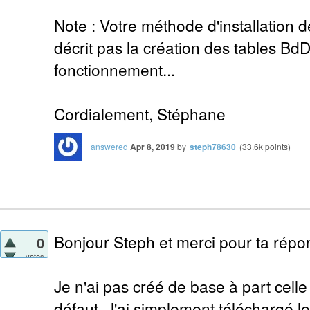
Note : Votre méthode d'installation d
décrit pas la création des tables Bd
fonctionnement...
Cordialement, Stéphane
answered
Apr 8, 2019
by
steph78630
(
33.6k
points)
Bonjour Steph et merci pour ta répo
0
votes
Je n'ai pas créé de base à part celle
défaut. J'ai simplement téléchargé le