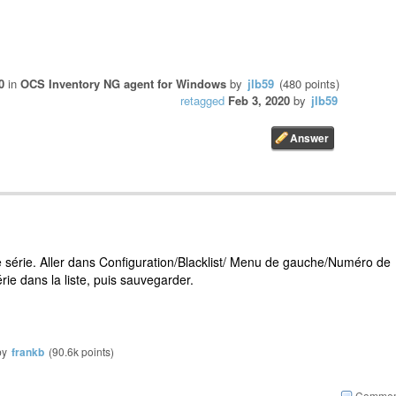
0
in
OCS Inventory NG agent for Windows
by
jlb59
(
480
points)
retagged
Feb 3, 2020
by
jlb59
 de série. Aller dans Configuration/Blacklist/ Menu de gauche/Numéro de
rie dans la liste, puis sauvegarder.
by
frankb
(
90.6k
points)