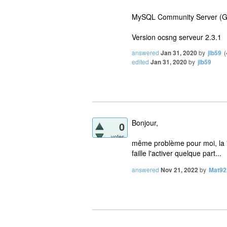
MySQL Community Server (GP
Version ocsng serveur 2.3.1
answered
Jan 31, 2020
by
jlb59
(
edited
Jan 31, 2020
by
jlb59
Bonjour,
0
votes
même problème pour moi, la "
faille l'activer quelque part...
answered
Nov 21, 2022
by
Mat92