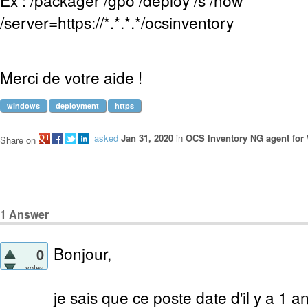
Ex : /packager /gpo /deploy /s /now
/server=https://*.*.*.*/ocsinventory
Merci de votre aide !
windows
deployment
https
asked
Jan 31, 2020
in
OCS Inventory NG agent fo
Share on
1
Answer
Bonjour,
0
votes
je sais que ce poste date d'il y a 1 