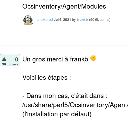
Ocsinventory/Agent/Modules
answered
Jul 6, 2021
by
frankb
(
90.6k
points)
Un gros merci à frankb
0
votes
Voici les étapes :
- Dans mon cas, c'était dans :
/usr/share/perl5/Ocsinventory/Agen
(l'installation par défaut)