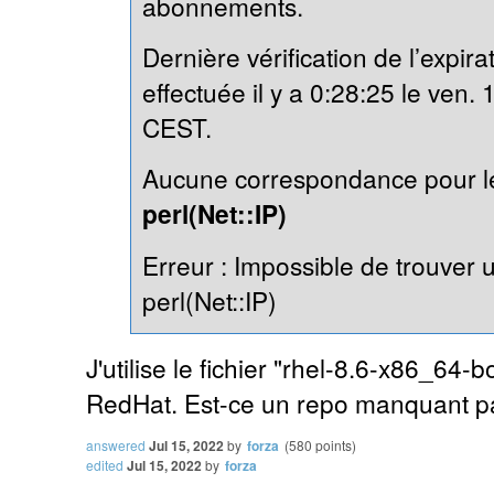
abonnements.
Dernière vérification de l’expi
effectuée il y a 0:28:25 le ven. 
CEST.
Aucune correspondance pour l
perl(Net::IP)
Erreur : Impossible de trouver
perl(Net::IP)
J'utilise le fichier "rhel-8.6-x86_64-bo
RedHat. Est-ce un repo manquant pa
answered
Jul 15, 2022
by
forza
(
580
points)
edited
Jul 15, 2022
by
forza