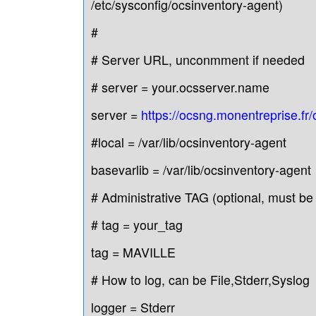
/etc/sysconfig/ocsinventory-agent)
#
# Server URL, unconmment if needed
# server = your.ocsserver.name
server =
https://ocsng.monentreprise.fr
#local = /var/lib/ocsinventory-agent
basevarlib = /var/lib/ocsinventory-agent
# Administrative TAG (optional, must be f
# tag = your_tag
tag = MAVILLE
# How to log, can be File,Stderr,Syslog
logger = Stderr