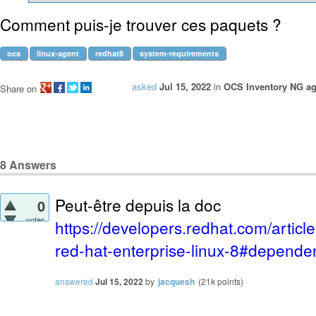
Comment puis-je trouver ces paquets ?
ocs
linux-agent
redhat8
system-requirements
asked
Jul 15, 2022
in
OCS Inventory NG ag
Share on
8
Answers
Peut-être depuis la doc
0
votes
https://developers.redhat.com/articl
red-hat-enterprise-linux-8#depend
answered
Jul 15, 2022
by
jacquesh
(
21k
points)