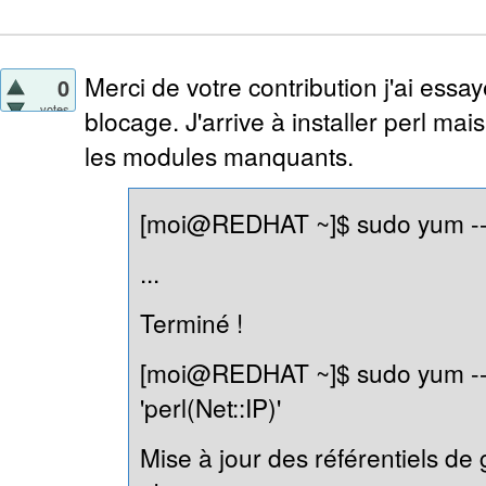
Merci de votre contribution j'ai essa
0
votes
blocage. J'arrive à installer perl mais
les modules manquants.
[moi@REDHAT ~]$ sudo yum --al
...
Terminé !
[moi@REDHAT ~]$ sudo yum --al
'perl(Net::IP)'
Mise à jour des référentiels de