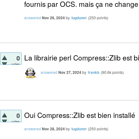
fournis par OCS. mais ça ne change
answered
Nov 26, 2024
by
lugdunet
(
250
points)
La librairie perl Compress::Zlib est bi
0
votes
answered
Nov 27, 2024
by
frankb
(
90.6k
points)
Oui Compress::Zlib est bien installé
0
votes
answered
Nov 28, 2024
by
lugdunet
(
250
points)