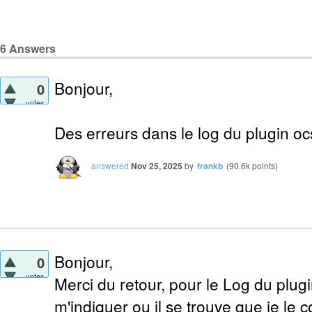
6
Answers
Bonjour,
0
votes
Des erreurs dans le log du plugin oc
answered
Nov 25, 2025
by
frankb
(
90.6k
points)
Bonjour,
0
votes
Merci du retour, pour le Log du plugin
m'indiquer ou il se trouve que je le c