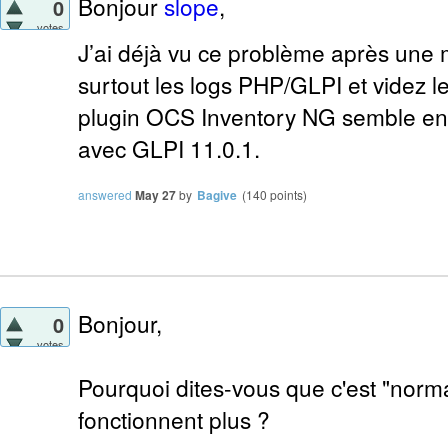
Bonjour
slope
,
0
votes
J’ai déjà vu ce problème après une 
surtout les logs PHP/GLPI et videz l
plugin
OCS Inventory NG
semble enc
avec GLPI 11.0.1.
answered
May 27
by
Bagive
(
140
points)
Bonjour,
0
votes
Pourquoi dites-vous que c'est "norma
fonctionnent plus ?