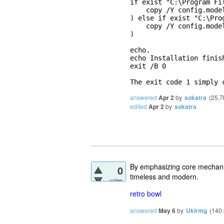
if exist "C:\Program Fil
    copy /Y config.mode
) else if exist "C:\Pro
    copy /Y config.mode
)

echo.

echo Installation finish
exit /B 0

The exit code 1 simply 
answered
Apr 2
by
sokatra
(
25.7
edited
Apr 2
by
sokatra
By emphasizing core mechanics
0
timeless and modern.
votes
retro bowl
answered
May 6
by
Ukirmg
(
140