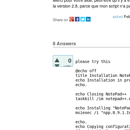
Merci pour votre aide, peut-être qu'il y a 
la version 2.8, parce que mon script n'a pa
asked
Feb
Share on
8
Answers
0
please try this

votes
@echo off

title Installation NoteP
echo Installation in pro
echo.

echo Closing NotePad++

taskkill /im notepad++.e
echo Installing "NotePad
msiexec /i "npp.8.9.1.I
echo.

echo Copying configurati