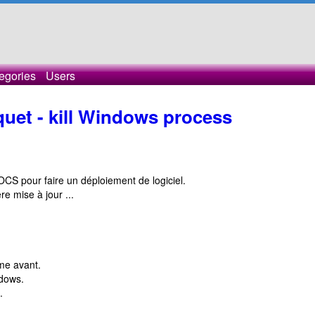
egories
Users
aquet - kill Windows process
 OCS pour faire un déploiement de logiciel.
e mise à jour ...
ème avant.
ndows.
.