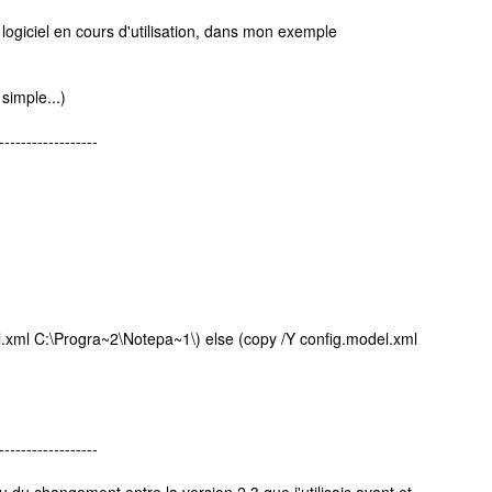
 logiciel en cours d'utilisation, dans mon exemple
 simple...)
------------------
el.xml C:\Progra~2\Notepa~1\) else (copy /Y config.model.xml
------------------