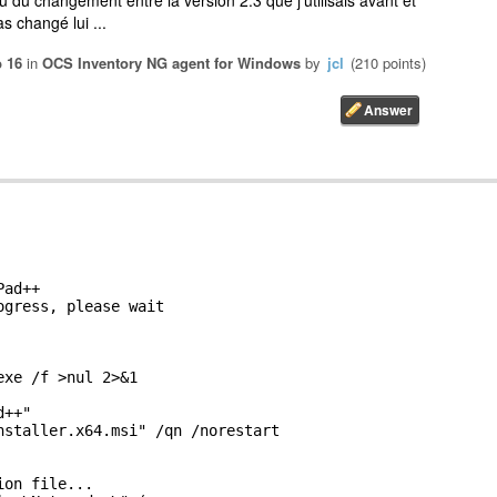
eu du changement entre la version 2.3 que j'utilisais avant et
s changé lui ...
 16
in
OCS Inventory NG agent for Windows
by
jcl
(
210
points)
ad++

gress, please wait

xe /f >nul 2>&1

++"

nstaller.x64.msi" /qn /norestart

on file...
