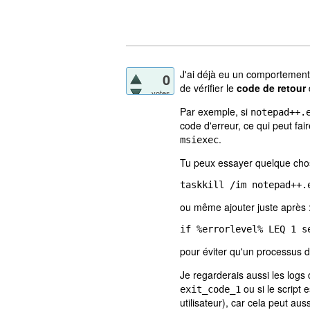
J'ai déjà eu un comportement 
0
de vérifier le
code de retour
votes
Par exemple, si
notepad++.
code d'erreur, ce qui peut fa
.
msiexec
Tu peux essayer quelque ch
taskkill /im notepad++.
ou même ajouter juste après 
if %errorlevel% LEQ 1 s
pour éviter qu'un processus d
Je regarderais aussi les logs 
ou si le script 
exit_code_1
utilisateur), car cela peut a