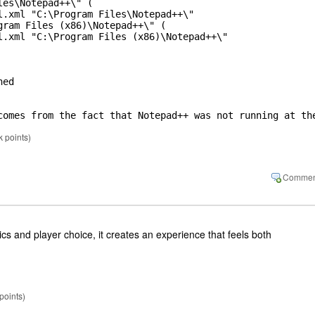
es\Notepad++\" (

l.xml "C:\Program Files\Notepad++\"

gram Files (x86)\Notepad++\" (

l.xml "C:\Program Files (x86)\Notepad++\"

ed

comes from the fact that Notepad++ was not running at th
k
points)
 and player choice, it creates an experience that feels both
points)