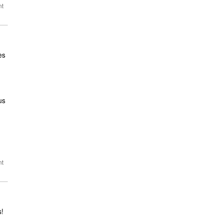
ès
us
s!