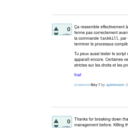
Ça ressemble effectivement à
0
ferme pas correctement avant
votes
la commande
, pa
taskkill
terminer le processus complè
Tu peux aussi tester le scrip
apparaît encore. Certaines v
strictes sur les droits et les p
fnaf
answered
May 7
by
quintessen
(
Thanks for breaking down that 
0
management before. Killing t
votes