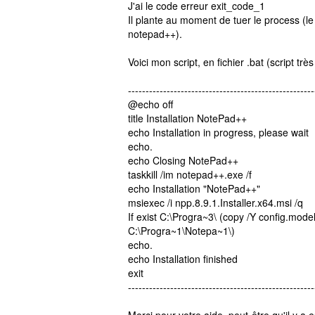
J'ai le code erreur exit_code_1
Il plante au moment de tuer le process (le
notepad++).
Voici mon script, en fichier .bat (script très
-----------------------------------------------------
@echo off
title Installation NotePad++
echo Installation in progress, please wait
echo.
echo Closing NotePad++
taskkill /im notepad++.exe /f
echo Installation "NotePad++"
msiexec /i npp.8.9.1.Installer.x64.msi /q
If exist C:\Progra~3\ (copy /Y config.mod
C:\Progra~1\Notepa~1\)
echo.
echo Installation finished
exit
-----------------------------------------------------