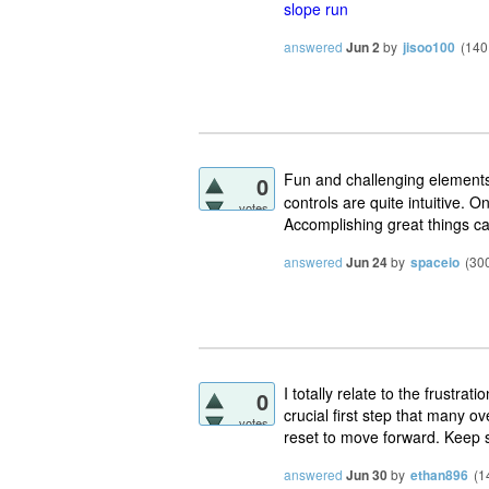
slope run
answered
Jun 2
by
jisoo100
(
140
Fun and challenging element
0
controls are quite intuitive. O
votes
Accomplishing great things cal
answered
Jun 24
by
spaceio
(
30
I totally relate to the frustrat
0
crucial first step that many o
votes
reset to move forward. Keep s
answered
Jun 30
by
ethan896
(
1