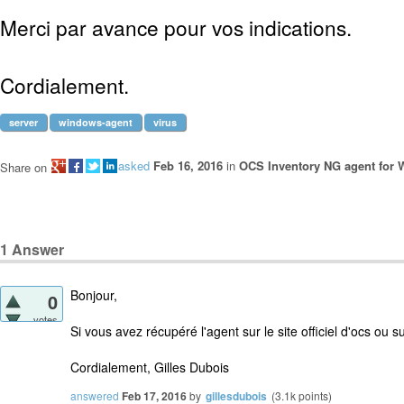
Merci par avance pour vos indications.
Cordialement.
server
windows-agent
virus
asked
Feb 16, 2016
in
OCS Inventory NG agent for
Share on
1
Answer
Bonjour,
0
votes
Si vous avez récupéré l'agent sur le site officiel d'ocs ou sur
Cordialement, Gilles Dubois
answered
Feb 17, 2016
by
gillesdubois
(
3.1k
points)