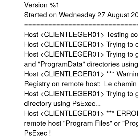
Version %1
Started on Wednesday 27 August 2
============================
Host <CLIENTLEGER01> Testing conn
Host <CLIENTLEGER01> Trying to co
Host <CLIENTLEGER01> Trying to ge
and "ProgramData" directories using 
Host <CLIENTLEGER01> *** Warning
Registry on remote host: Le chemin 
Host <CLIENTLEGER01> Trying to g
directory using PsExec...
Host <CLIENTLEGER01> *** ERROR *
remote host "Program Files" or "Pro
PsExec !