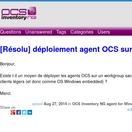
Questions
Unanswered
Tags
Categories
Users
[Résolu] déploiement agent OCS su
Bonjour,
Existe t-il un moyen de déployer les agents OCS sur un workgroup sac
clients légers (et donc comme OS Windows embedded) ?
Merci.
asked
Aug 27, 2014
in
OCS Inventory NG agent for Wi
Share on
ed