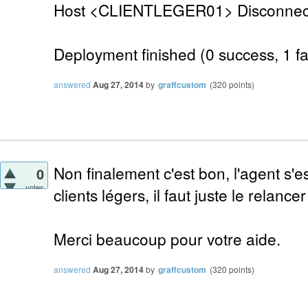
Host <CLIENTLEGER01> Disconnecti
Deployment finished (0 success, 1 fai
answered
Aug 27, 2014
by
graffcustom
(
320
points)
Non finalement c'est bon, l'agent s'e
0
votes
clients légers, il faut juste le relance
Merci beaucoup pour votre aide.
answered
Aug 27, 2014
by
graffcustom
(
320
points)