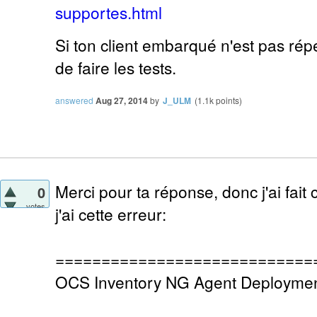
supportes.html
Si ton client embarqué n'est pas rép
de faire les tests.
answered
Aug 27, 2014
by
J_ULM
(
1.1k
points)
Merci pour ta réponse, donc j'ai fait
0
votes
j'ai cette erreur:
============================
OCS Inventory NG Agent Deploymen