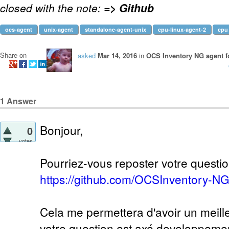
closed with the note:
=> Github
ocs-agent
unix-agent
standalone-agent-unix
cpu-linux-agent-2
cpu
Share on
asked
Mar 14, 2016
in
OCS Inventory NG agent f
1
Answer
Bonjour,
0
votes
Pourriez-vous reposter votre questio
https://github.com/OCSInventory-N
Cela me permettera d'avoir un meill
votre question est axé developpeme