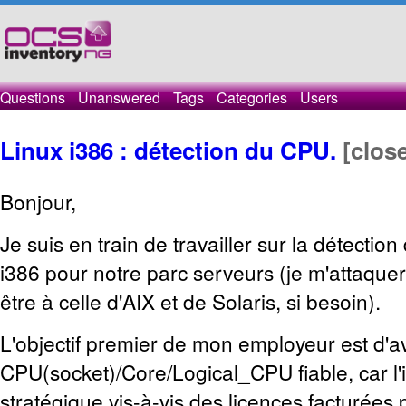
Questions
Unanswered
Tags
Categories
Users
Linux i386 : détection du CPU.
[clos
Bonjour,
Je suis en train de travailler sur la détectio
i386 pour notre parc serveurs (je m'attaquera
être à celle d'AIX et de Solaris, si besoin).
L'objectif premier de mon employeur est d'
CPU(socket)/Core/Logical_CPU fiable, car l'
stratégique vis-à-vis des licences facturées