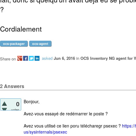
?
Cordialement
ocs-packager
ocs-agent
asked
Jun 6, 2016
in
OCS Inventory NG agent for
Share on
2
Answers
Bonjour,
0
votes
Avez-vous essayé de redémarrer le poste ?
Avez vous utilisé ce lien poru télécharegr psexec ?
https:/
us/sysinternals/psexec