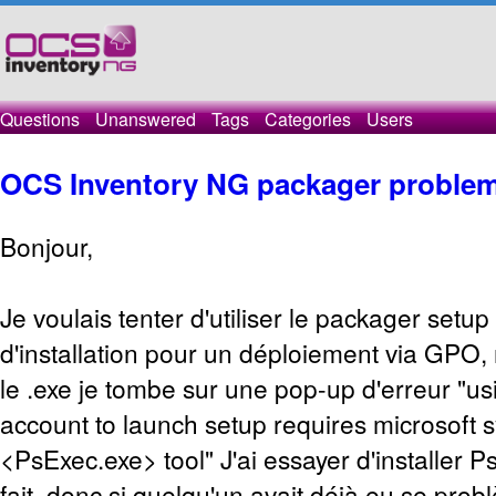
Questions
Unanswered
Tags
Categories
Users
OCS Inventory NG packager problem
Bonjour,
Je voulais tenter d'utiliser le packager setu
d'installation pour un déploiement via GPO,
le .exe je tombe sur une pop-up d'erreur "us
account to launch setup requires microsoft s
<PsExec.exe> tool" J'ai essayer d'installer P
fait, donc si quelqu'un avait déjà eu se prob