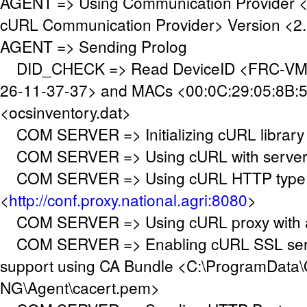
AGENT => Using Communication Provider 
cURL Communication Provider> Version <2.
AGENT => Sending Prolog
DID_CHECK => Read DeviceID <FRC-VM
26-11-37-37> and MACs <00:0C:29:05:8B:56>
<ocsinventory.dat>
COM SERVER => Initializing cURL library
COM SERVER => Using cURL with server a
COM SERVER => Using cURL HTTP type 
<
http://conf.proxy.national.agri:8080
>
COM SERVER => Using cURL proxy with au
COM SERVER => Enabling cURL SSL serve
support using CA Bundle <C:\ProgramData\
NG\Agent\cacert.pem>