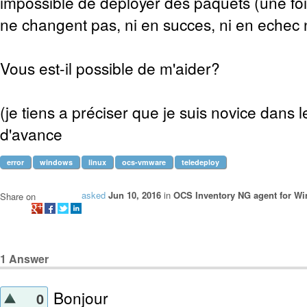
impossible de déployer des paquets (une fois
ne changent pas, ni en succes, ni en echec n
Vous est-il possible de m'aider?
(je tiens a préciser que je suis novice dans 
d'avance
error
windows
linux
ocs-vmware
teledeploy
asked
Jun 10, 2016
in
OCS Inventory NG agent for W
Share on
1
Answer
Bonjour
0