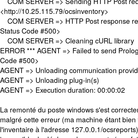
COM SERVER => Sending HTTP Post requ
<http://10.25.115.79/ocsinventory>
COM SERVER => HTTP Post response re
Status Code #500>
COM SERVER => Cleaning cURL library
ERROR *** AGENT => Failed to send Prolo
Code #500>
AGENT => Unloading communication provid
AGENT => Unloading plug-in(s)
AGENT => Execution duration: 00:00:02
La remonté du poste windows s'est correct
malgré cette erreur (ma machine étant bien 
l'inventaire à l'adresse 127.0.0.1/ocsreports)