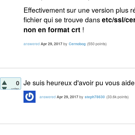
Effectivement sur une version plus ré
fichier qui se trouve dans
etc/ssl/ce
non en format crt
!
answered
Apr 29, 2017
by
Cernobog
(
550
points)
Je suis heureux d'avoir pu vous aider
0
votes
answered
Apr 29, 2017
by
steph78630
(
33.6k
points)