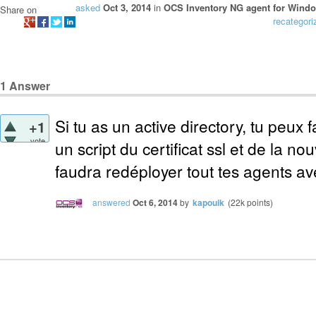
asked
Oct 3, 2014
in
OCS Inventory NG agent for Wind
Share on
recategori
1
Answer
Si tu as un active directory, tu peux 
+1
vote
un script du certificat ssl et de la no
faudra redéployer tout tes agents avec
answered
Oct 6, 2014
by
kapouik
(
22k
points)