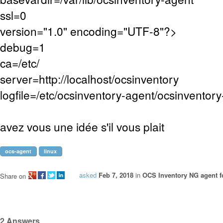
ssl=0
version="1.0" encoding="UTF-8"?>
debug=1
ca=/etc/
server=http://localhost/ocsinventory
logfile=/etc/ocsinventory-agent/ocsinventory
avez vous une idée s'il vous plait
ocs-agent
linux
asked
Feb 7, 2018
in
OCS Inventory NG agent f
Share on
2
Answers