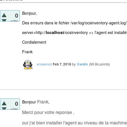
Bonjour,
0
votes
Des erreurs dans le fichier /var/log/ocsinventory-agent.lo
server=http://
localhost
/ocsinventory => l'agent est install
Cordialement
Frank
answered
Feb 7, 2018
by
frankb
(
90.6k
points)
Frank,
Bonjour
0
votes
Merci pour votre reponse ,
oui j'ai bien installer l'agent au niveau de la machin