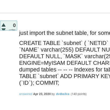
0
votes
just import the subnet table, for so
CREATE TABLE `subnet` ( `NETID`
`NAME` varchar(255) DEFAULT NULL
DEFAULT NULL, `MASK` varchar(2
ENGINE=MyISAM DEFAULT CHARSET=
dumped tables -- -- -- Indexes for t
TABLE `subnet` ADD PRIMARY KEY 
(`ID`); COMMIT;
answered
Apr 23, 2020
by
dvdbsilva
(
140
points)