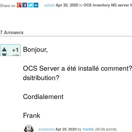
asked
Apr 20, 2020
in
OCS Inventory NG server f
Share on
7
Answers
Bonjour,
+1
vote
OCS Server a été installé comment?
dsitribution?
Cordialement
Frank
answered
Apr 20, 2020
by
frankb
(
90.6k
points)