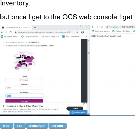
Inventory,
but once I get to the OCS web console I get th
web
ocs
ocsserver
serveur