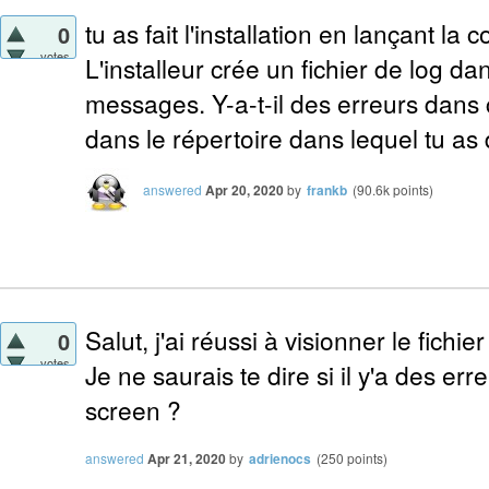
tu as fait l'installation en lançant l
0
votes
L'installeur crée un fichier de log dan
messages. Y-a-t-il des erreurs dans c
dans le répertoire dans lequel tu as
answered
Apr 20, 2020
by
frankb
(
90.6k
points)
Salut, j'ai réussi à visionner le fich
0
votes
Je ne saurais te dire si il y'a des er
screen ?
answered
Apr 21, 2020
by
adrienocs
(
250
points)