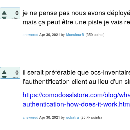
je ne pense pas nous avons déployé
0
votes
mais ça peut être une piste je vais r
answered
Apr 30, 2021
by
MonsieurB
(
350
points)
il serait préférable que ocs-inventaire
0
votes
l'authentification client au lieu d'un
https://comodosslstore.com/blog/what-
authentication-how-does-it-work.htm
answered
Apr 30, 2021
by
sokatra
(
25.7k
points)