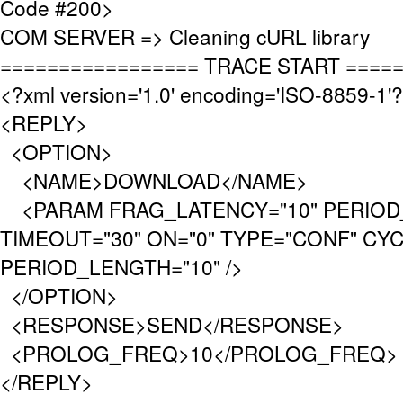
Code #200>
COM SERVER => Cleaning cURL library
================= TRACE START ====
<?xml version='1.0' encoding='ISO-8859-1'
<REPLY>
<OPTION>
<NAME>DOWNLOAD</NAME>
<PARAM FRAG_LATENCY="10" PERIOD_
TIMEOUT="30" ON="0" TYPE="CONF" CY
PERIOD_LENGTH="10" />
</OPTION>
<RESPONSE>SEND</RESPONSE>
<PROLOG_FREQ>10</PROLOG_FREQ>
</REPLY>