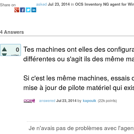
asked
Jul 23, 2014
in
OCS Inventory NG agent for W
Share on
4
Answers
Tes machines ont elles des configura
0
votes
différentes ou s'agit ils des même m
Si c'est les même machines, essais de
mise à jour de pilote matériel qui exis
answered
Jul 23, 2014
by
kapouik
(
22k
points)
Je n'avais pas de problèmes avec l'agent