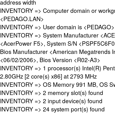
address width
INVENTORY => Computer domain or workgr
<PEDAGO.LAN>
INVENTORY => User domain is <PEDAGO>
INVENTORY => System Manufacturer <ACE
<AcerPower F5>, System S/N <PSPF5C6F
Bios Manufacturer <American Megatrends In
<06/02/2006>, Bios Version <R02-A3>
INVENTORY => 1 processor(s) Intel(R) Pen
2.80GHz [2 core(s) x86] at 2793 MHz
INVENTORY => OS Memory 991 MB, OS Sw
INVENTORY => 2 memory slot(s) found
INVENTORY => 2 input device(s) found
INVENTORY => 24 system port(s) found