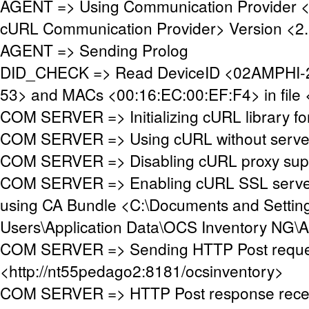
AGENT => Using Communication Provider 
cURL Communication Provider> Version <2.
AGENT => Sending Prolog
DID_CHECK => Read DeviceID <02AMPHI-2
53> and MACs <00:16:EC:00:EF:F4> in file 
COM SERVER => Initializing cURL library f
COM SERVER => Using cURL without server
COM SERVER => Disabling cURL proxy sup
COM SERVER => Enabling cURL SSL server 
using CA Bundle <C:\Documents and Setting
Users\Application Data\OCS Inventory NG\
COM SERVER => Sending HTTP Post reque
<http://nt55pedago2:8181/ocsinventory>
COM SERVER => HTTP Post response rece