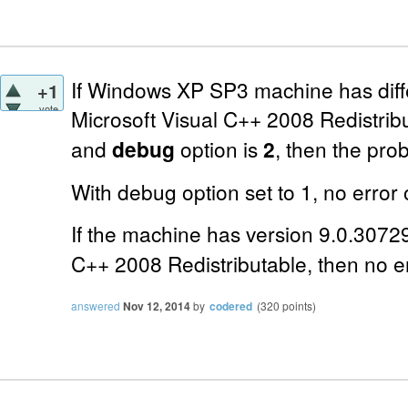
If Windows XP SP3 machine has diffe
+1
vote
Microsoft Visual C++ 2008 Redistrib
and
debug
option is
2
, then the pro
With debug option set to 1, no error 
If the machine has version 9.0.3072
C++ 2008 Redistributable, then no er
answered
Nov 12, 2014
by
codered
(
320
points)