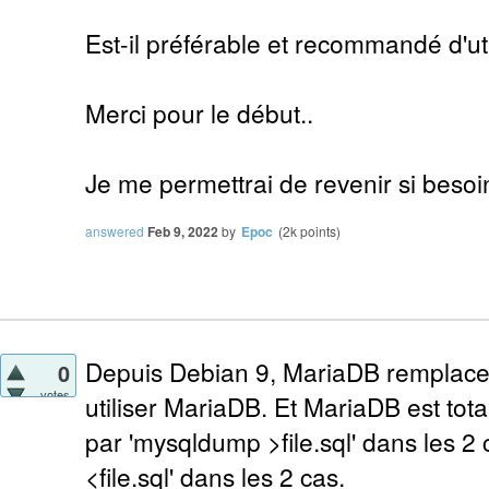
Est-il préférable et recommandé d'ut
Merci pour le début..
Je me permettrai de revenir si besoin
answered
Feb 9, 2022
by
Epoc
(
2k
points)
Depuis Debian 9, MariaDB remplace 
0
votes
utiliser MariaDB. Et MariaDB est tot
par 'mysqldump >file.sql' dans les 2 
<file.sql' dans les 2 cas.