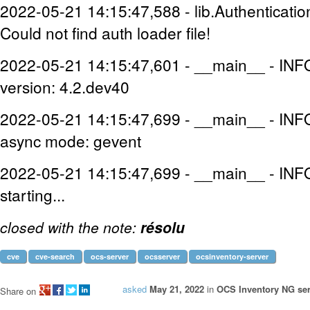
2022-05-21 14:15:47,588 - lib.Authenticat
Could not find auth loader file!
2022-05-21 14:15:47,601 - __main__ - I
version: 4.2.dev40
2022-05-21 14:15:47,699 - __main__ - I
async mode: gevent
2022-05-21 14:15:47,699 - __main__ - IN
starting...
closed with the note:
résolu
cve
cve-search
ocs-server
ocsserver
ocsinventory-server
asked
May 21, 2022
in
OCS Inventory NG ser
Share on