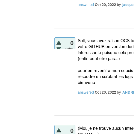
answered
Oct 20, 2022
by
jacque
Soit, vous avez raison OCS 
0
votre GITHUB en version docke
votes
interessante puisque cela pro
(enfin peut etre pas...)
pour en revenir à mon soucis :
résoudre en scrutant les logs
bienvenu
answered
Oct 20, 2022
by
ANDR
(Moi, je ne trouve aucun intér
0
sources ...)