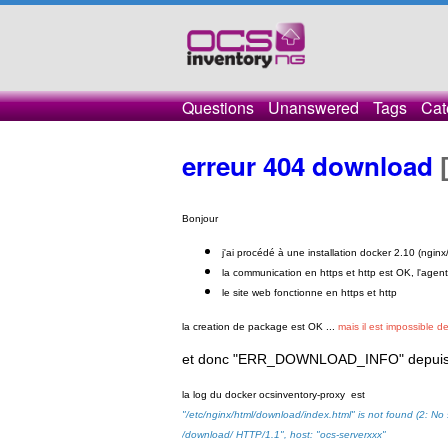
Questions
Unanswered
Tags
Cat
erreur 404 download
Bonjour
j'ai procédé à une installation docker 2.10 (ngin
la communication en https et http est OK, l'agent 
le site web fonctionne en https et http
la creation de package est OK ...
mais il est impossible d
et donc "ERR_DOWNLOAD_INFO" depuis 
la log du docker
ocsinventory-proxy est
"/etc/nginx/html/download/index.html" is not found (2: No su
/download/ HTTP/1.1", host: "ocs-serverxxx"