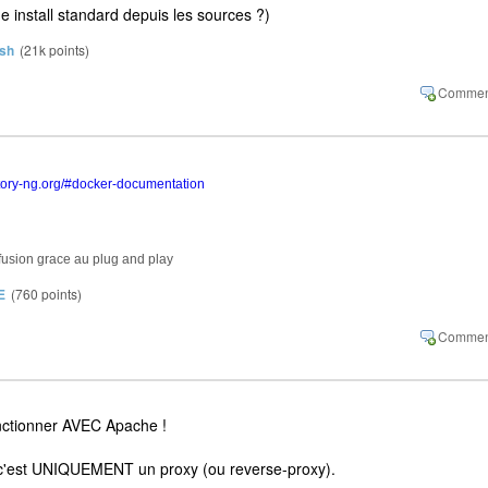
e install standard depuis les sources ?)
sh
(
21k
points)
ntory-ng.org/#docker-documentation
ffusion grace au plug and play
E
(
760
points)
nctionner AVEC Apache !
x, c'est UNIQUEMENT un proxy (ou reverse-proxy).