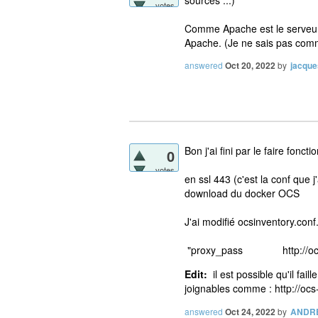
votes
Comme Apache est le serveur w
Apache. (Je ne sais pas comm
answered
Oct 20, 2022
by
jacque
Bon j'ai fini par le faire fonc
0
votes
en ssl 443 (c'est la conf que 
download du docker OCS
J'ai modifié ocsinventory.conf.
"proxy_pass http://ocsap
Edit:
il est possible qu'il faill
joignables comme : http://ocs
answered
Oct 24, 2022
by
ANDR