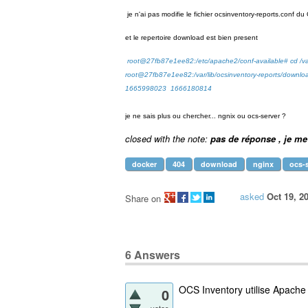
je n'ai pas modifie le fichier ocsinventory-reports.conf d
et le repertoire download est bien present
root@27fb87e1ee82:/etc/apache2/conf-available# cd /var
root@27fb87e1ee82:/var/lib/ocsinventory-reports/downloa
1665998023 1666180814
je ne sais plus ou chercher... ngnix ou ocs-server ?
closed with the note:
pas de réponse , je me 
docker
404
download
nginx
ocs-
asked
Oct 19, 2
Share on
6
Answers
OCS Inventory utilise Apache 
0