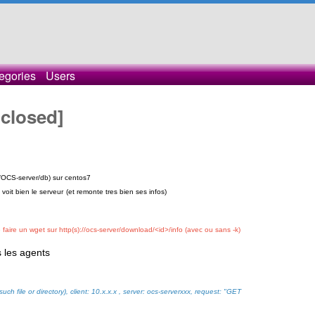
egories
Users
[closed]
x/OCS-server/db) sur centos7
voit bien le serveur
(et remonte tres bien ses infos)
e faire un wget sur http(s)://ocs-server/download/<id>/info (avec ou sans -k)
les agents
ch file or directory), client: 10.x.x.x , server: ocs-serverxxx, request: "GET