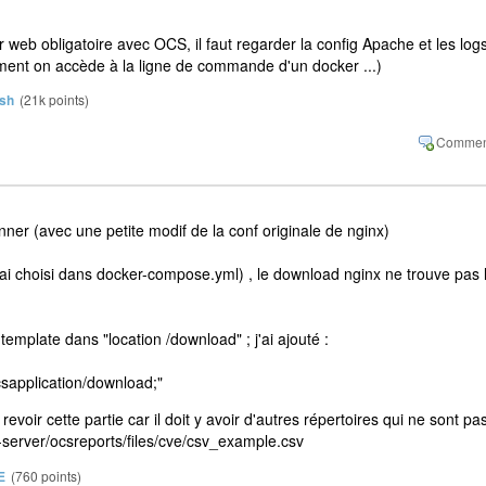
eb obligatoire avec OCS, il faut regarder la config Apache et les log
ent on accède à la ligne de commande d'un docker ...)
sh
(
21k
points)
tionner (avec une petite modif de la conf originale de nginx)
j'ai choisi dans docker-compose.yml) , le download nginx ne trouve pas 
template dans "location /download" ; j'ai ajouté :
plication/download;"
e revoir cette partie car il doit y avoir d'autres répertoires qui ne sont pa
-server/ocsreports/files/cve/csv_example.csv
E
(
760
points)