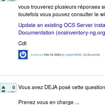
votes
vous trouverez plusieurs réponses s
toutefois vous pouvez consulter le wi
Update an existing OCS Server insta
Documentation (ocsinventory-ng.org
Cdt
answered
Feb 16, 2023
by
steph78630
(
33.6k
points)
Vous avez DEJA posé cette question 
0
votes
Prenez vous en charge ...