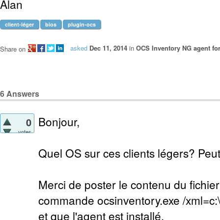
Alan
client-léger
bios
plugin-ocs
asked
Dec 11, 2014
in
OCS Inventory NG agent f
Share on
6
Answers
Bonjour,
0
votes
Quel OS sur ces clients légers? Peut-
Merci de poster le contenu du fichier
commande ocsinventory.exe /xml=c:\
et que l'agent est installé.