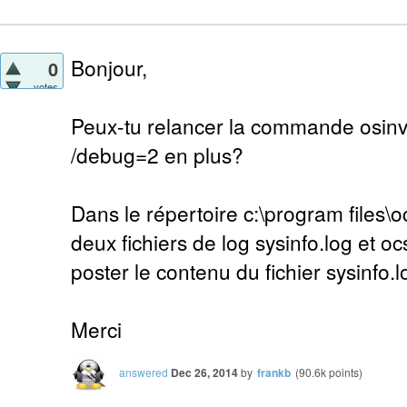
Bonjour,
0
votes
Peux-tu relancer la commande osinve
/debug=2 en plus?
Dans le répertoire c:\program files\o
deux fichiers de log sysinfo.log et o
poster le contenu du fichier sysinfo.l
Merci
answered
Dec 26, 2014
by
frankb
(
90.6k
points)