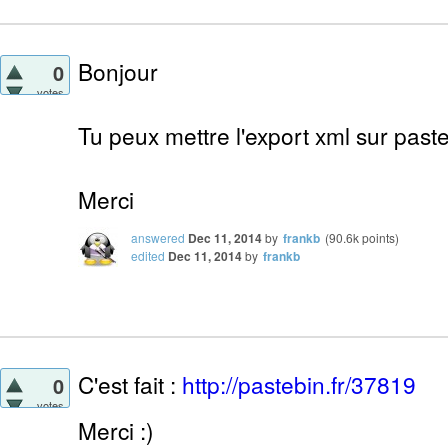
Bonjour
0
votes
Tu peux mettre l'export xml sur pastebi
Merci
answered
Dec 11, 2014
by
frankb
(
90.6k
points)
edited
Dec 11, 2014
by
frankb
C'est fait :
http://pastebin.fr/37819
0
votes
Merci :)