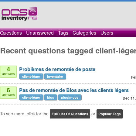
Questions
Unanswered
Tags
Categories
Users
Recent questions tagged client-lége
Problèmes de remontée de poste
4
answers
client-léger
inventaire
Fe
Pas de remontée de Bios avec les clients légers
6
answers
client-léger
bios
plugin-ocs
Dec 11,
To see more, click for the
or
.
Full List Of Questions
Popular Tags