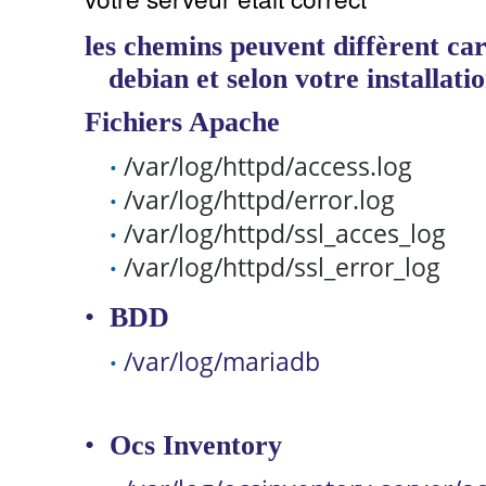
les chemins peuvent diffèrent car
debian et selon votre installatio
Fichiers Apache
/var/log/
httpd
/access.log
•
/var/log/
httpd
/error.log
•
/var/log/
httpd
/
ssl_acces_log
•
/
var/log/
httpd
/
ssl_error_log
•
•
BDD
/var/log/
mariadb
•
•
Ocs
Inventory