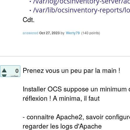
/
var/log/
ocsinventory
-server/ac
•
/
var/lib/
ocsinventory
-reports/l
•
Cdt.
answered
Oct 27, 2023
by
Werty79
(
140
points)
Prenez vous un peu par la main !
0
votes
Installer OCS suppose un minimum 
réflexion ! A minima, il faut
- connaitre Apache2, savoir configur
regarder les logs d'Apache