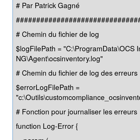
# Par Patrick Gagné
##############################
# Chemin du fichier de log
$logFilePath = "C:\ProgramData\OCS I
NG\Agent\ocsinventory.log"
# Chemin du fichier de log des erreurs
$errorLogFilePath =
"c:\Outils\customcompliance_ocsinvento
# Fonction pour journaliser les erreurs
function Log-Error {