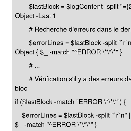
$lastBlock = $logContent -split "={2,
Object -Last 1
# Recherche d'erreurs dans le dern
$errorLines = $lastBlock -split "`r`n
Object { $_ -match "^ERROR \*\*\*" }
# ...
# Vérification s'il y a des erreurs da
bloc
if ($lastBlock -match "ERROR \*\*\*") {
$errorLines = $lastBlock -split "`r`n" 
$_ -match "^ERROR \*\*\*" }