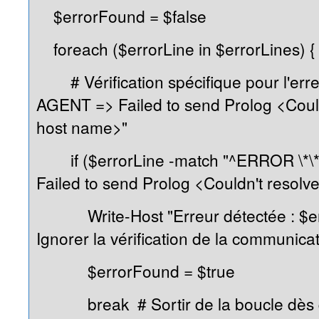
$errorFound = $false
foreach ($errorLine in $errorLines) {
# Vérification spécifique pour l'err
AGENT => Failed to send Prolog <Could
host name>"
if ($errorLine -match "^ERROR \*\
Failed to send Prolog <Couldn't resolv
Write-Host "Erreur détectée : $er
Ignorer la vérification de la communica
$errorFound = $true
break # Sortir de la boucle dès q