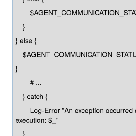
$AGENT_COMMUNICATION_STATUS
}
} else {
$AGENT_COMMUNICATION_STATUS 
}
# ...
} catch {
Log-Error "An exception occurred du
execution: $_"
}