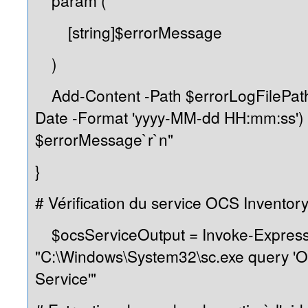
param (
[string]$errorMessage
)
Add-Content -Path $errorLogFilePath
Date -Format 'yyyy-MM-dd HH:mm:ss') 
$errorMessage`r`n"
}
# Vérification du service OCS Inventor
$ocsServiceOutput = Invoke-Expres
"C:\Windows\System32\sc.exe query 'O
Service'"