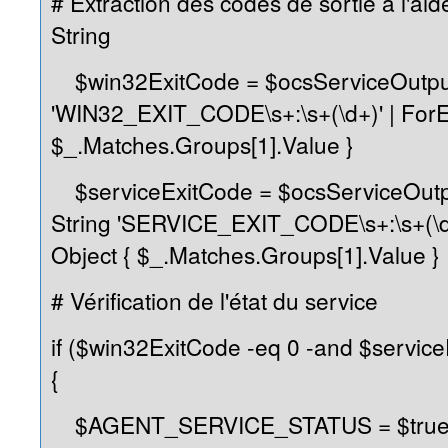
# Extraction des codes de sortie à l'aid
String
$win32ExitCode = $ocsServiceOutput 
'WIN32_EXIT_CODE\s+:\s+(\d+)' | ForE
$_.Matches.Groups[1].Value }
$serviceExitCode = $ocsServiceOutpu
String 'SERVICE_EXIT_CODE\s+:\s+(\d+
Object { $_.Matches.Groups[1].Value }
# Vérification de l'état du service
if ($win32ExitCode -eq 0 -and $service
{
$AGENT_SERVICE_STATUS = $tru