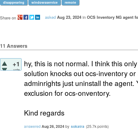
disappearing
windowsservice
remote
asked
Aug 23, 2024
in
OCS Inventory NG agent f
Share on
11
Answers
hy, this is not normal. I think this onl
+1
vote
solution knocks out ocs-inventory or
adminrights just uninstall the agent.
exclusion for ocs-onventory.
Kind regards
answered
Aug 26, 2024
by
sokatra
(
25.7k
points)