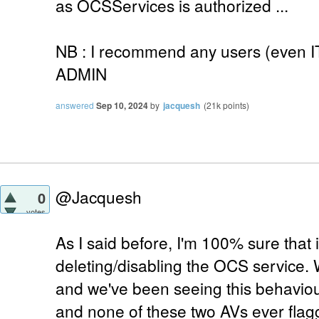
as OCSServices is authorized ...
NB : I recommend any users (even 
ADMIN
answered
Sep 10, 2024
by
jacquesh
(
21k
points)
@Jacquesh
0
votes
As I said before, I'm 100% sure that i
deleting/disabling the OCS service.
and we've been seeing this behavio
and none of these two AVs ever fla