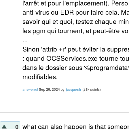
l'arrêt et pour l'emplacement). Perso,
anti-virus ou EDR pour faire cela. M
savoir qui et quoi, testez chaque minu
les pgm qui tournent, et peut-être v
...
Sinon 'attrib +r' peut éviter la suppr
: quand OCSServices.exe tourne tous 
dans le dossier sous %programdata%
modifiables.
answered
Sep 26, 2024
by
jacquesh
(
21k
points)
what can also happen is that someo
0