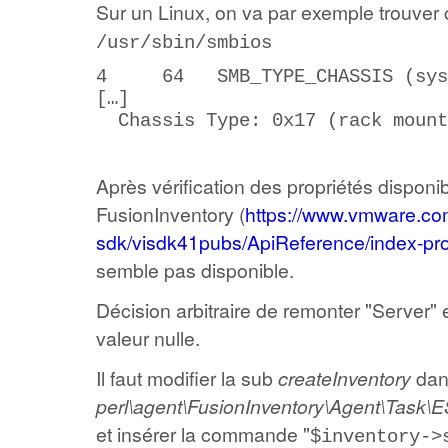
Sur un Linux, on va par exemple trouver 
/usr/sbin/smbios
4 64 SMB_TYPE_CHASSIS (syste
[…]
Chassis Type: 0x17 (rack mount
Après vérification des propriétés disponi
FusionInventory (
https://www.vmware.com
sdk/visdk41pubs/ApiReference/index-pro
semble pas disponible.
Décision arbitraire de remonter "Server" 
valeur nulle.
Il faut modifier la sub
createInventory
dans
perl\agent\FusionInventory\Agent\Task\
et insérer la commande "
$inventory->