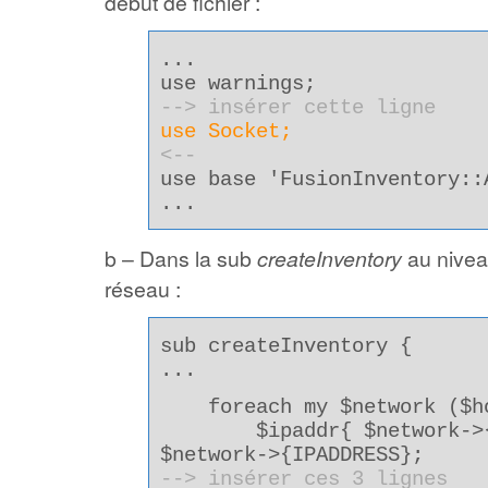
début de fichier :
...
use warnings;
--> insérer cette ligne
use Socket;
<--
use base 'FusionInventory::
...
b – Dans la sub
createInventory
au nivea
réseau :
sub createInventory {
...
foreach my $network ($hos
$ipaddr{ $network->{IP
$network->{IPADDRESS};
--> insérer ces 3 lignes