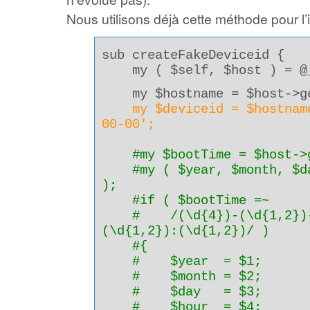
Nous utilisons déjà cette méthode pour l’i
sub createFakeDeviceid {
my ( $self, $host ) = @
my $hostname = $host->ge
my $deviceid = $hostnam
00-00';
#my $bootTime = $host->
#my ( $year, $month, $day
);
#if ( $bootTime =~
# /(\d{4})-(\d{1,2})-(\
(\d{1,2}):(\d{1,2})/ )
#{
# $year = $1;
# $month = $2;
# $day = $3;
# $hour = $4;