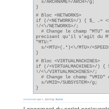
s/ARCHNAME>/ARCH>/g;
}
# Bloc <NETWORKS>
if (/<NETWORKS>/) { $_ .= <
!/<\/NETWORKS>/;
# Change le champ "MTU" en
precisant qu'il s'agit du M
"MTU:"
s/<MTU>(.*)<\/MTU>/<SPEED>
}
# Bloc <VIRTUALMACHINES>
if (/<VIRTUALMACHINES>/) { 
!/<\/VIRTUALMACHINES>/;
# Change le champ "VMID" e
s/VMID>/SUBSYSTEM>/g;
}
commented
Jun 1, 2015
by
Sylvie
Lancement du script ocsinventor