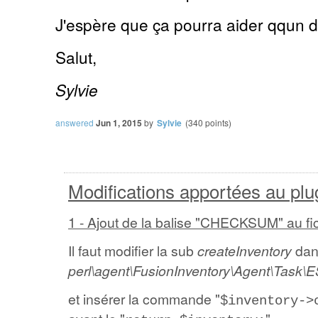
J'espère que ça pourra aider qqun d
Salut,
Sylvie
answered
Jun 1, 2015
by
Sylvie
(
340
points)
Modifications apportées au plu
1 - Ajout de la balise "CHECKSUM" au fi
Il faut modifier la sub
createInventory
dans
perl\agent\FusionInventory\Agent\Task\
et insérer la commande "
$inventory->