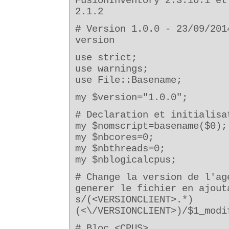
FusionInventory 2.3.10.1 et
2.1.2
# Version 1.0.0 - 23/09/201
version
use strict;
use warnings;
use File::Basename;
my $version="1.0.0";
# Declaration et initialisa
my $nomscript=basename($0);
my $nbcores=0;
my $nbthreads=0;
my $nblogicalcpus;
# Change la version de l'ag
generer le fichier en ajout
s/(<VERSIONCLIENT>.*)
(<\/VERSIONCLIENT>)/$1_modi
# Bloc <CPUS>