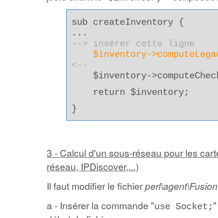
sub createInventory {
...
--> insérer cette ligne
$inventory->computeLega
<--
$inventory->computeCheck
return $inventory;
}
3 - Calcul d'un sous-réseau pour les carte
réseau, IPDiscover,...)
Il faut modifier le fichier
perl\agent\Fusio
a - Insérer la commande "
"
use Socket;