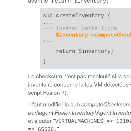
avant le "
"
return $inventory;
sub createInventory {
...
--> insérer cette ligne
$inventory->computeChec
<--
return $inventory;
}
Le checksum n'est pas recalculé si la seu
inventaire concerne la les VM détectées 
script Fusion ?).
Il faut modifier la sub
computeChecksu
perl\agent\FusionInventory\Agent\Invent
et ajouter "
VIRTUALMACHINES => 1310
"
=> 65536,