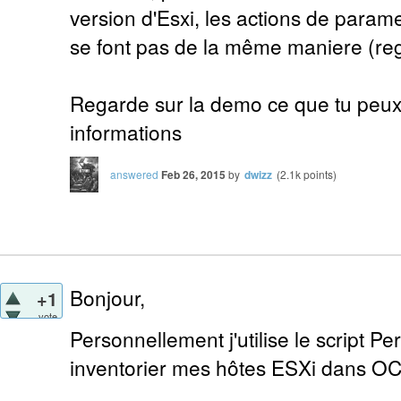
version d'Esxi, les actions de para
se font pas de la même maniere (re
Regarde sur la demo ce que tu peu
informations
answered
Feb 26, 2015
by
dwizz
(
2.1k
points)
Bonjour,
+1
vote
Personnellement j'utilise le script P
inventorier mes hôtes ESXi dans OC