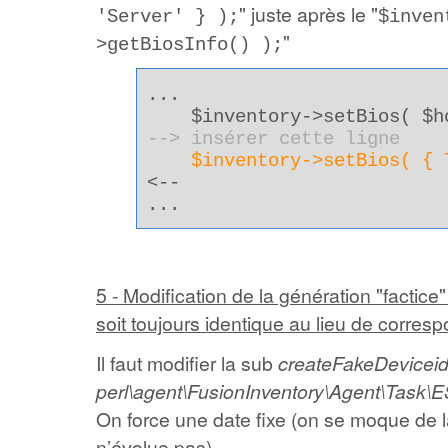
" juste après le "
'Server' } );
$inven
"
>getBiosInfo() );
...
$inventory->setBios( $hos
--> insérer cette ligne
$inventory->setBios( { 
<--
...
5 - Modification de la génération "factice"
soit toujours identique au lieu de corresp
Il faut modifier la sub
createFakeDevicei
perl\agent\FusionInventory\Agent\Task\
On force une date fixe (on se moque de l
n’évolue pas).