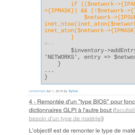
if (($network->{IPADDR
>{IPMASK}) && (!$network->{
$network->{IPSUBN
inet_ntoa(inet_aton($networ
inet_aton($network->{IPMASK
}
<--
$inventory->addEntry(
'NETWORKS', entry => $netwo
}
...
}
commented
Jun 1, 2015
by
Sylvie
4 - Remontée d'un "type BIOS" pour fonc
dictionnaires GLPI à l'autre bout (
faculta
besoin d'un type de matériel
)
L'objectif est de remonter le type de matér