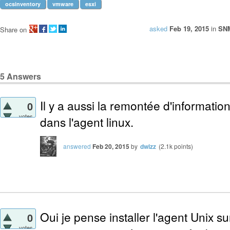
ocsinventory
vmware
esxi
asked
Feb 19, 2015
in
SN
Share on
5
Answers
Il y a aussi la remontée d'informati
0
votes
dans l'agent linux.
answered
Feb 20, 2015
by
dwizz
(
2.1k
points)
Oui je pense installer l'agent Unix 
0
votes