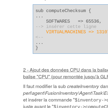
sub computeChecksum {
...
SOFTWARES => 65536,
--> insérer cette ligne
VIRTUALMACHINES => 1310
<--
...
}
2 - Ajout des données CPU dans la bal
balise "CPU" (pour remontée jusqu'à GLP
Il faut modifier la sub
createInventory
dans
perl\agent\FusionInventory\Agent\Task\
et insérer la commande "
$inventory->
juste avant le "
$inventory->computeC