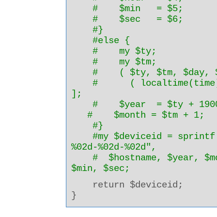
# $min = $5;
# $sec = $6;
#}
#else {
# my $ty;
# my $tm;
# ( $ty, $tm, $day, $ho
# ( localtime(time) )[
];
# $year = $ty + 190
# $month = $tm + 1;
#}
#my $deviceid = sprintf "
%02d-%02d-%02d",
# $hostname, $year, $mon
$min, $sec;
return $deviceid;
}