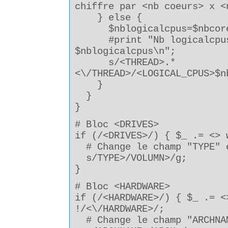
chiffre par <nb coeurs> x <
} else {
$nblogicalcpus=$nbcores
#print "Nb logicalcpus
$nblogicalcpus\n";
s/<THREAD>.*
<\/THREAD>/<LOGICAL_CPUS>$n
}
}
}
# Bloc <DRIVES>
if (/<DRIVES>/) { $_ .= <> 
# Change le champ "TYPE" 
s/TYPE>/VOLUMN>/g;
}
# Bloc <HARDWARE>
if (/<HARDWARE>/) { $_ .= <
!/<\/HARDWARE>/;
# Change le champ "ARCHNA