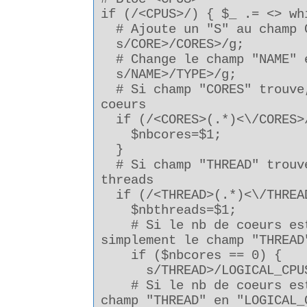
if (/<CPUS>/) { $_ .= <> wh
# Ajoute un "S" au champ 
s/CORE>/CORES>/g;
# Change le champ "NAME" 
s/NAME>/TYPE>/g;
# Si champ "CORES" trouve,
coeurs
if (/<CORES>(.*)<\/CORES>
$nbcores=$1;
}
# Si champ "THREAD" trouve
threads
if (/<THREAD>(.*)<\/THREA
$nbthreads=$1;
# Si le nb de coeurs est
simplement le champ "THREAD
if ($nbcores == 0) {
s/THREAD>/LOGICAL_CPUS
# Si le nb de coeurs est
champ "THREAD" en "LOGICAL_