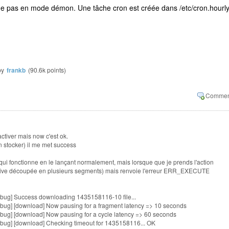
urne pas en mode démon. Une tâche cron est créée dans /etc/cron.hourly
by
frankb
(
90.6k
points)
activer mais now c'est ok.
on stocker) il me met success
 sh qui fonctionne en le lançant normalement, mais lorsque que je prends l'action
rchive découpée en plusieurs segments) mais renvoie l'erreur ERR_EXECUTE
bug] Success downloading 1435158116-10 file...
bug] [download] Now pausing for a fragment latency => 10 seconds
bug] [download] Now pausing for a cycle latency => 60 seconds
bug] [download] Checking timeout for 1435158116... OK