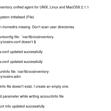
ventory unified agent for UNIX, Linux and MacOSX 2.1.1
tem initialised (File)
-homedirs missing. Don't scan user directories
onfig file: `/var/lib/ocsinventory-
y/ocsinv.conf doesn't $
.conf updated successfully
.conf updated successfully
nfo file: /var/lib/ocsinventory-
ry/ocsinv.adm
fo file doesn't exist. I create an empty one.
 parameter while writing accountinfo file
nt info updated successfully