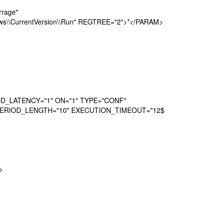
rage"
s\\CurrentVersion\\Run" REGTREE="2">*</PARAM>
_LATENCY="1" ON="1" TYPE="CONF"
PERIOD_LENGTH="10" EXECUTION_TIMEOUT="12$
>