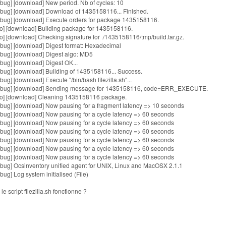
bug] [download] New period. Nb of cycles: 10
bug] [download] Download of 1435158116... Finished.
bug] [download] Execute orders for package 1435158116.
fo] [download] Building package for 1435158116.
o] [download] Checking signature for ./1435158116/tmp/build.tar.gz.
bug] [download] Digest format: Hexadecimal
bug] [download] Digest algo: MD5
bug] [download] Digest OK...
bug] [download] Building of 1435158116... Success.
g] [download] Execute "/bin/bash filezilla.sh"...
debug] [download] Sending message for 1435158116, code=ERR_EXECUTE.
fo] [download] Cleaning 1435158116 package.
bug] [download] Now pausing for a fragment latency => 10 seconds
bug] [download] Now pausing for a cycle latency => 60 seconds
bug] [download] Now pausing for a cycle latency => 60 seconds
bug] [download] Now pausing for a cycle latency => 60 seconds
bug] [download] Now pausing for a cycle latency => 60 seconds
bug] [download] Now pausing for a cycle latency => 60 seconds
bug] [download] Now pausing for a cycle latency => 60 seconds
bug] Ocsinventory unified agent for UNIX, Linux and MacOSX 2.1.1
g] Log system initialised (File)
e script filezilla.sh fonctionne ?