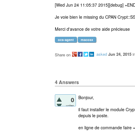
[Wed Jun 24 11:05:37 2015][debug] =
Je voie bien le missing du CPAN Crypt::S
Merci d'avance de votre aide précieuse
ocs-agent
macosx
asked
Jun 24, 2015
i
Share on
4
Answers
Bonjour,
0
votes
il faut installer le module Cr
depuis le poste.
en ligne de commande faire =