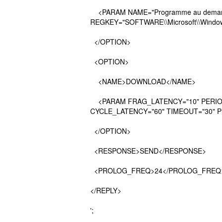
<PARAM NAME="Programme au demar
REGKEY="SOFTWARE\\Microsoft\\Window
</OPTION>
<OPTION>
<NAME>DOWNLOAD</NAME>
<PARAM FRAG_LATENCY="10" PERIOD
CYCLE_LATENCY="60" TIMEOUT="30" 
</OPTION>
<RESPONSE>SEND</RESPONSE>
<PROLOG_FREQ>24</PROLOG_FREQ
</REPLY>
';