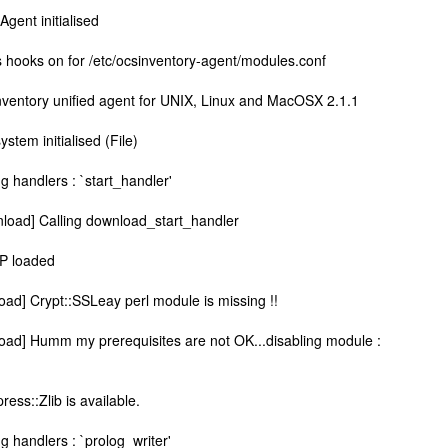
ent initialised
 hooks on for /etc/ocsinventory-agent/modules.conf
ventory unified agent for UNIX, Linux and MacOSX 2.1.1
tem initialised (File)
 handlers : `start_handler'
load] Calling download_start_handler
P loaded
ad] Crypt::SSLeay perl module is missing !!
oad] Humm my prerequisites are not OK...disabling module :
ss::Zlib is available.
 handlers : `prolog_writer'