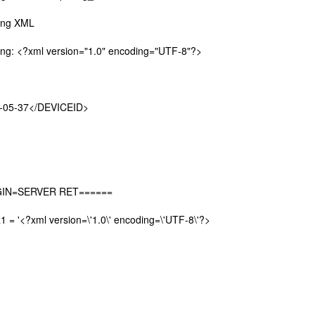
ing XML
ing: <?xml version="1.0" encoding="UTF-8"?>
-05-37</DEVICEID>
BEGIN=SERVER RET======
= '<?xml version=\'1.0\' encoding=\'UTF-8\'?>