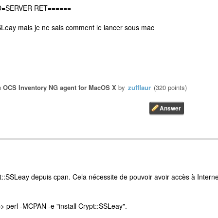
END=SERVER RET======
SLeay mais je ne sais comment le lancer sous mac
n
OCS Inventory NG agent for MacOS X
by
zufflaur
(
320
points)
ypt::SSLeay depuis cpan. Cela nécessite de pouvoir avoir accès à Interne
> perl -MCPAN -e "install Crypt::SSLeay".