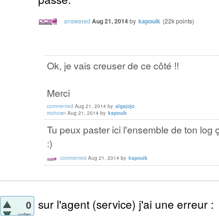
answered
Aug 21, 2014
by
kapouik
(
22k
points)
Ok, je vais creuser de ce côté !!
Merci
commented
Aug 21, 2014
by
algajojo
reshown
Aug 21, 2014
by
kapouik
Tu peux paster ici l'ensemble de ton log 
:)
commented
Aug 21, 2014
by
kapouik
sur l'agent (service) j'ai une erreur :
0
votes