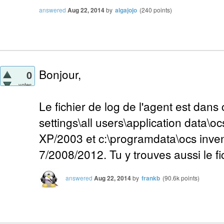
answered
Aug 22, 2014
by
algajojo
(
240
points)
Bonjour,
0
votes
Le fichier de log de l'agent est dan
settings\all users\application data\o
XP/2003 et c:\programdata\ocs inve
7/2008/2012. Tu y trouves aussi le fic
answered
Aug 22, 2014
by
frankb
(
90.6k
points)