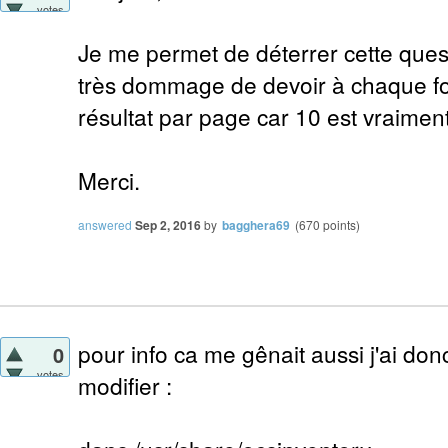
votes
Je me permet de déterrer cette quest
très dommage de devoir à chaque f
résultat par page car 10 est vraiment 
Merci.
answered
Sep 2, 2016
by
bagghera69
(
670
points)
pour info ca me gênait aussi j'ai d
0
votes
modifier :