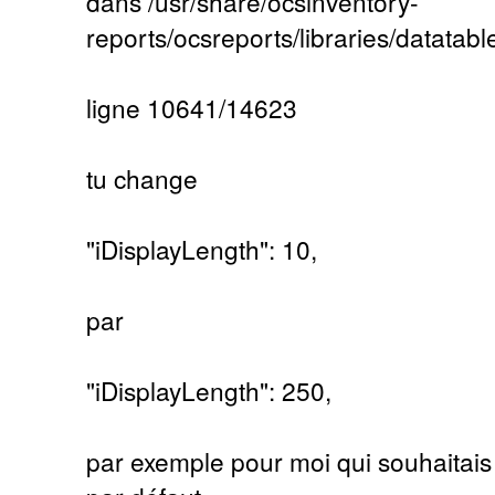
dans /usr/share/ocsinventory-
reports/ocsreports/libraries/datatabl
ligne 10641/14623
tu change
"iDisplayLength": 10,
par
"iDisplayLength": 250,
par exemple pour moi qui souhaitais 