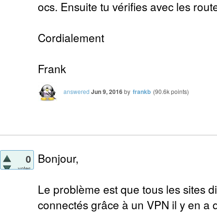
ocs. Ensuite tu vérifies avec les rou
Cordialement
Frank
answered
Jun 9, 2016
by
frankb
(
90.6k
points)
Bonjour,
0
votes
Le problème est que tous les sites d
connectés grâce à un VPN il y en a q