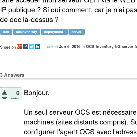
IP publique ? Si oui comment, car je n'ai pa
de doc là-dessus ?
ocs
ocsinventory
deployment-
server
asked
Jun 6, 2016
in
OCS Inventory NG server f
Share on
3
Answers
Bonjour,
0
votes
Un seul serveur OCS est nécessaire 
machines (sites distants compris). S
configurer l'agent OCS avec l'adress