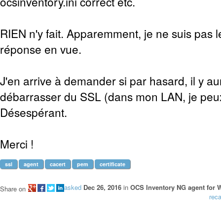
ocsinventory.ini correct etc.
RIEN n'y fait. Apparemment, je ne suis pas l
réponse en vue.
J'en arrive à demander si par hasard, il y a
débarrasser du SSL (dans mon LAN, je peux
Désespérant.
Merci !
ssl
agent
cacert
pem
certificate
asked
Dec 26, 2016
in
OCS Inventory NG agent for
Share on
reca