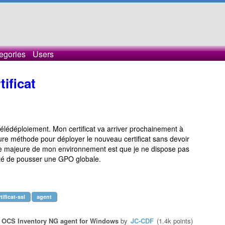
egories
Users
ificat
 télédéploiement. Mon certificat va arriver prochainement à
leure méthode pour déployer le nouveau certificat sans devoir
nte majeure de mon environnement est que je ne dispose pas
lité de pousser une GPO globale.
ificat-ssl
agent
n
OCS Inventory NG agent for Windows
by
JC-CDF
(
1.4k
points)