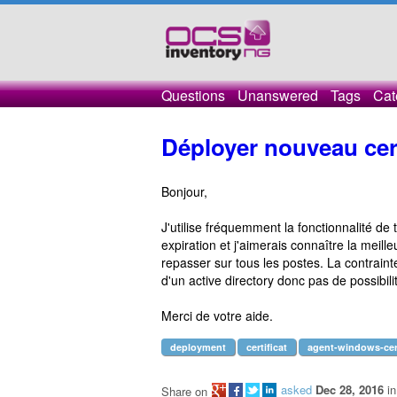
Questions
Unanswered
Tags
Cat
Déployer nouveau cert
Bonjour,
J'utilise fréquemment la fonctionnalité de
expiration et j'aimerais connaître la meil
repasser sur tous les postes. La contrai
d'un active directory donc pas de possibi
Merci de votre aide.
deployment
certificat
agent-windows-cert
asked
Dec 28, 2016
i
Share on