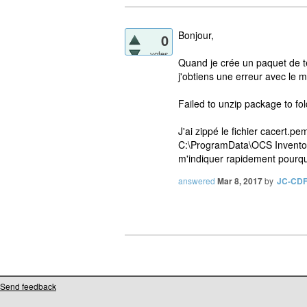
Bonjour,
0
votes
Quand je crée un paquet de tél
j'obtiens une erreur avec le 
Failed to unzip package to f
J'ai zippé le fichier cacert.p
C:\ProgramData\OCS Inventory
m'indiquer rapidement pourq
answered
Mar 8, 2017
by
JC-CD
Send feedback