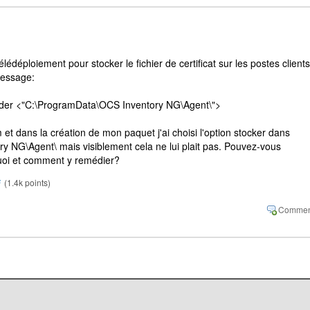
édéploiement pour stocker le fichier de certificat sur les postes clients
message:
older <"C:\ProgramData\OCS Inventory NG\Agent\">
em et dans la création de mon paquet j'ai choisi l'option stocker dans
 NG\Agent\ mais visiblement cela ne lui plait pas. Pouvez-vous
uoi et comment y remédier?
F
(
1.4k
points)