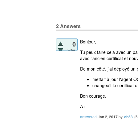
2
Answers
Bonjour,
0
votes
Tu peux faire cela avec un 
avec l'ancien certificat et no
De mon côté, j'ai déployé un
mettait à jour l'agent O
changeait le certificat
Bon courage,
A+
answered
Jan 2, 2017
by
cb58
(
6