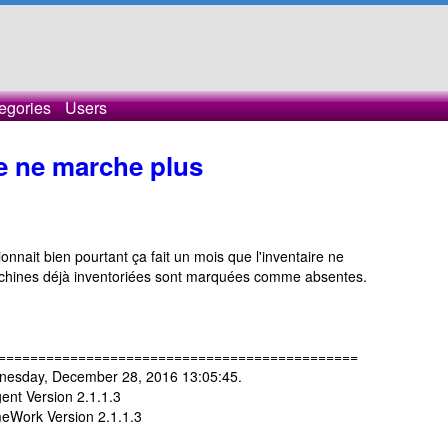
egories
Users
e ne marche plus
ionnait bien pourtant ça fait un mois que l'inventaire ne
machines déjà inventoriées sont marquées comme absentes.
=============================================
nesday, December 28, 2016 13:05:45.
nt Version 2.1.1.3
Work Version 2.1.1.3