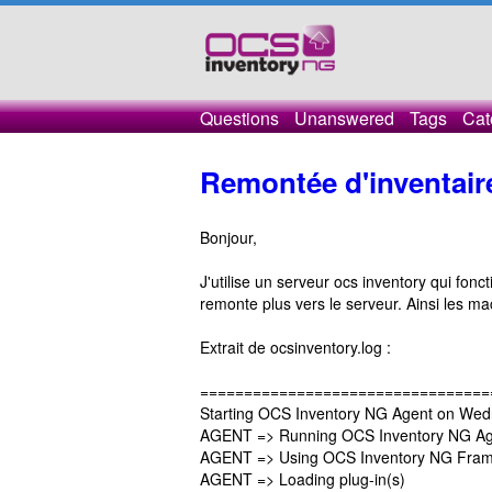
Questions
Unanswered
Tags
Cat
Remontée d'inventair
Bonjour,
J'utilise un serveur ocs inventory qui fonct
remonte plus vers le serveur. Ainsi les 
Extrait de ocsinventory.log :
=================================
Starting OCS Inventory NG Agent on Wed
AGENT => Running OCS Inventory NG Age
AGENT => Using OCS Inventory NG Frame
AGENT => Loading plug-in(s)