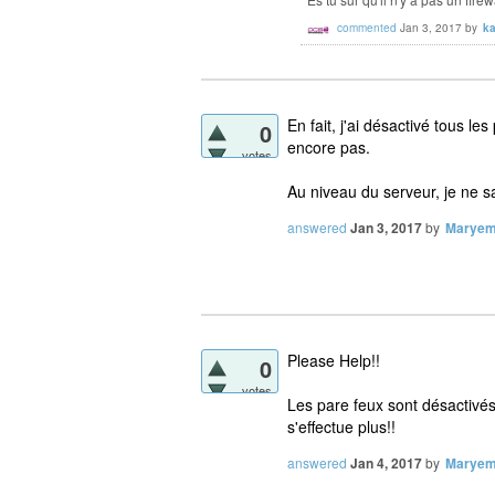
commented
Jan 3, 2017
by
k
En fait, j'ai désactivé tous le
0
encore pas.
votes
Au niveau du serveur, je ne sa
answered
Jan 3, 2017
by
Marye
Please Help!!
0
votes
Les pare feux sont désactivés
s'effectue plus!!
answered
Jan 4, 2017
by
Marye