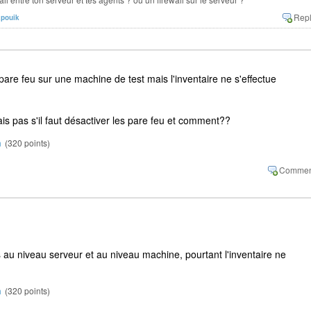
apouik
s pare feu sur une machine de test mais l'inventaire ne s'effectue
is pas s'il faut désactiver les pare feu et comment??
m
(
320
points)
 au niveau serveur et au niveau machine, pourtant l'inventaire ne
m
(
320
points)