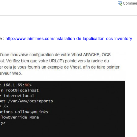
e :
http://www.laintimes.com/installation-de-lapplication-ocs-inventory-