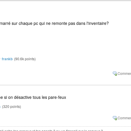
émarré sur chaque pc qui ne remonte pas dans l'inventaire?
y
frankb
(
90.6k
points)
si on désactive tous les pare-feux
m
(
320
points)
wall entre ton serveur et tes agents ? ou un firewall sur le serveur ?