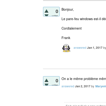
Bonjour,
0
votes
Le pare-feu windows est-il d
Cordialement
Frank
answered
Jan 1, 2017
b
On a le même problème même 
0
votes
answered
Jan 2, 2017
by
Marye
Es tu sûr qu'il n'y a pas un fire