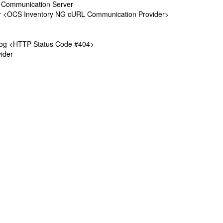
 Communication Server
r <OCS Inventory NG cURL Communication Provider>
log <HTTP Status Code #404>
ider