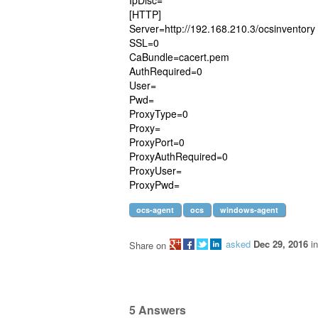
IpDisc=
[HTTP]
Server=http://192.168.210.3/ocsinventory
SSL=0
CaBundle=cacert.pem
AuthRequired=0
User=
Pwd=
ProxyType=0
Proxy=
ProxyPort=0
ProxyAuthRequired=0
ProxyUser=
ProxyPwd=
ocs-agent
ocs
windows-agent
asked
Dec 29, 2016
i
Share on
5
Answers