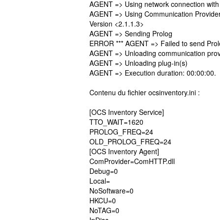
AGENT => Using network connection with
AGENT => Using Communication Provide
Version <2.1.1.3>
AGENT => Sending Prolog
ERROR *** AGENT => Failed to send Pro
AGENT => Unloading communication prov
AGENT => Unloading plug-in(s)
AGENT => Execution duration: 00:00:00.
Contenu du fichier ocsinventory.ini :
[OCS Inventory Service]
TTO_WAIT=1620
PROLOG_FREQ=24
OLD_PROLOG_FREQ=24
[OCS Inventory Agent]
ComProvider=ComHTTP.dll
Debug=0
Local=
NoSoftware=0
HKCU=0
NoTAG=0