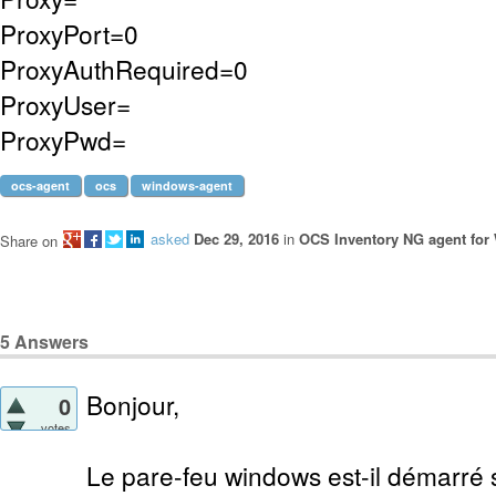
ProxyPort=0
ProxyAuthRequired=0
ProxyUser=
ProxyPwd=
ocs-agent
ocs
windows-agent
asked
Dec 29, 2016
in
OCS Inventory NG agent fo
Share on
5
Answers
Bonjour,
0
votes
Le pare-feu windows est-il démarré 