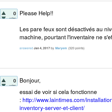
Please Help!!
0
votes
Les pare feux sont désactivés au ni
machine, pourtant l'inventaire ne s'ef
answered
Jan 4, 2017
by
Maryem
(
320
points)
Bonjour,
0
votes
essai de voir si cela fonctionne
:
http://www.laintimes.com/installatio
inventory-server-et-client/