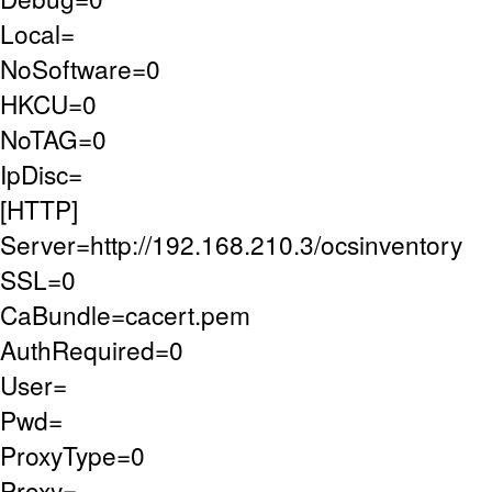
Local=
NoSoftware=0
HKCU=0
NoTAG=0
IpDisc=
[HTTP]
Server=http://192.168.210.3/ocsinventory
SSL=0
CaBundle=cacert.pem
AuthRequired=0
User=
Pwd=
ProxyType=0
Proxy=