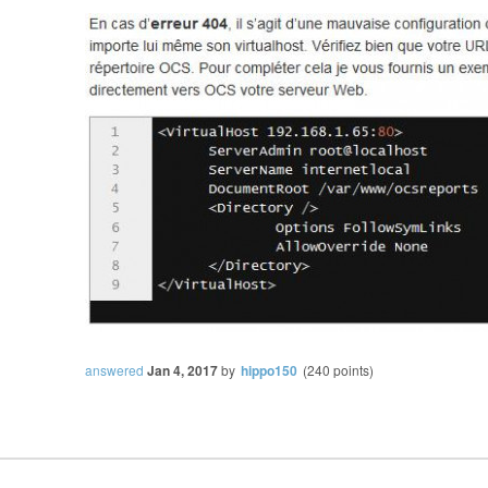
answered
Jan 4, 2017
by
hippo150
(
240
points)