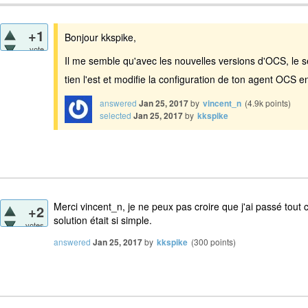
+1
Bonjour kkspike,
vote
Il me semble qu'avec les nouvelles versions d'OCS, le se
tien l'est et modifie la configuration de ton agent OC
answered
Jan 25, 2017
by
vincent_n
(
4.9k
points)
selected
Jan 25, 2017
by
kkspike
Merci vincent_n, je ne peux pas croire que j'ai passé tout
+2
solution était si simple.
votes
answered
Jan 25, 2017
by
kkspike
(
300
points)