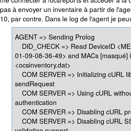
pas à envoyer un inventaire à partir de l'ag
10, par contre. Dans le log de l'agent je peux 
AGENT => Sending Prolog
DID_CHECK => Read DeviceID <M
01-09-08-36-49> and MACs [masqué] in
<ocsinventory.dat>
COM SERVER => Initializing cURL lib
sendRequest
COM SERVER => Using cURL without
authentication
COM SERVER => Disabling cURL pro
COM SERVER => Disabling cURL SS
validation support