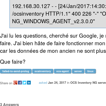
192.168.30.127 - - [24/Jan/2017:14:30
/ocsinventory HTTP/1.1" 400 226 "-" "
NG_WINDOWS_AGENT_v2.3.0.0"
J'ai lu les questions, cherché sur Google, je
faire. J'ai bien hâte de faire fonctionner m
car les données de mon ancien ne sont plus 
Que faire?
failed-to-send-prolog
ocsinventory
ocs-agent
server
linux
asked
Jan 24, 2017
in
OCS Inventory NG server
Share on
3
Answers