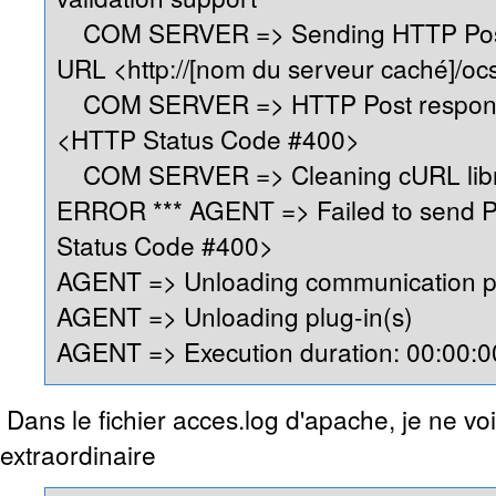
COM SERVER => Sending HTTP Post 
URL <http://[nom du serveur caché]/oc
COM SERVER => HTTP Post respons
<HTTP Status Code #400>
COM SERVER => Cleaning cURL lib
ERROR *** AGENT => Failed to send 
Status Code #400>
AGENT => Unloading communication p
AGENT => Unloading plug-in(s)
AGENT => Execution duration: 00:00:0
Dans le fichier acces.log d'apache, je ne voi
extraordinaire