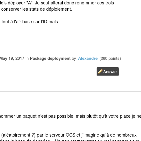
je dois déployer "A". Je souhaiterai donc renommer ces trois
t conserver les stats de déploiement.
out à l'air basé sur l'ID mais ...
May 19, 2017
in
Package deployment
by
Alexandre
(
260
points)
enommer un paquet n'est pas possible, mais plutôt qu'à votre place je n
(aléatoirement ?) par le serveur OCS et j'imagine qu'à de nombreux
ce dans la base de données... Un paquet inexistant ou mal saisi peut avoi