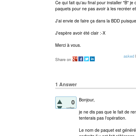
Ce qui fait qu'au final pour installer "B" 
paquets pour ne pas avoir à les recréer e
J'ai envie de faire ça dans la BDD puisque t
J'espère avoir été clair :-X
Merci à vous.
asked
Share on
1
Answer
Bonjour,
0
votes
je ne dis pas que le fait de r
tenterais pas l'opération.
Le nom de paquet est généré 
endroits il y est fait référen