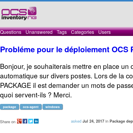
Questions
Unanswered
Tags
Categories
Users
Probléme pour le déploiement OC
Bonjour, je souhaiterais mettre en place un
automatique sur divers postes. Lors de la c
PACKAGE il est demander un mots de pass
quoi servent-ils ? Merci.
package
ocs-agent
windows
asked
Jul 24, 2017
in
Package dep
Share on