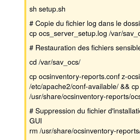
sh setup.sh
# Copie du fichier log dans le dos
cp ocs_server_setup.log /var/sav_
# Restauration des fichiers sensibl
cd /var/sav_ocs/
cp ocsinventory-reports.conf z-ocs
/etc/apache2/conf-available/ && cp
/usr/share/ocsinventory-reports/oc
# Suppression du fichier d'installat
GUI
rm /usr/share/ocsinventory-reports/