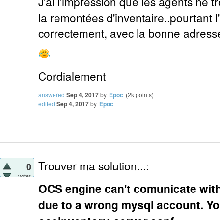
J'ai l'impression que les agents ne t
la remontées d'inventaire..pourtant l'i
correctement, avec la bonne adress
Cordialement
answered
Sep 4, 2017
by
Epoc
(
2k
points)
edited
Sep 4, 2017
by
Epoc
Trouver ma solution...:
0
votes
OCS engine can't comunicate with
due to a wrong mysql account. Yo