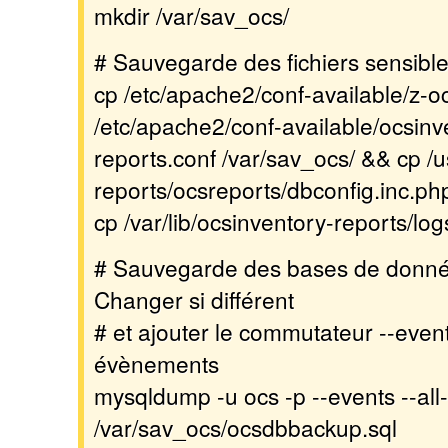
mkdir /var/sav_ocs/
# Sauvegarde des fichiers sensible
cp /etc/apache2/conf-available/z-o
/etc/apache2/conf-available/ocsinv
reports.conf /var/sav_ocs/ && cp /
reports/ocsreports/dbconfig.inc.ph
cp /var/lib/ocsinventory-reports/log
# Sauvegarde des bases de données 
Changer si différent
# et ajouter le commutateur --event
évènements
mysqldump -u ocs -p --events --al
/var/sav_ocs/ocsdbbackup.sql