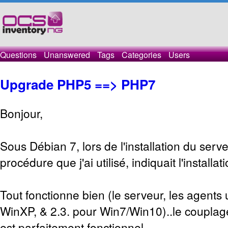
Questions
Unanswered
Tags
Categories
Users
Upgrade PHP5 ==> PHP7
Bonjour,
Sous Débian 7, lors de l'installation du serv
procédure que j'ai utilisé, indiquait l'installa
Tout fonctionne bien (le serveur, les agents u
WinXP, & 2.3. pour Win7/Win10)..le couplag
est parfaitement fonctionnel..