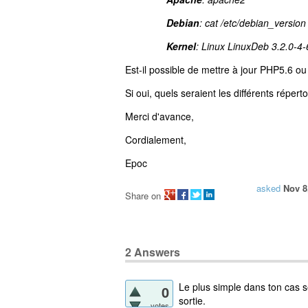
Debian
: cat /etc/debian_versio
Kernel
: Linux LinuxDeb 3.2.0-
Est-il possible de mettre à jour PHP5.6 o
Si oui, quels seraient les différents répert
Merci d'avance,
Cordialement,
Epoc
asked
Nov 8
Share on
2
Answers
Le plus simple dans ton cas se
0
sortie.
votes