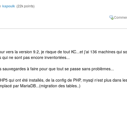
y
kapouik
(
22k
points)
our vers la version 9.2, je risque de tout KC...et j'ai 136 machines qui s
es qui ne sont pas encore inventoriées...
es sauvegardes à faire pour que tout se passe sans problèmes...
P5 qui ont été installés, de la config de PHP, mysql n'est plus dans le
mplacé par MariaDB...(migration des tables..)