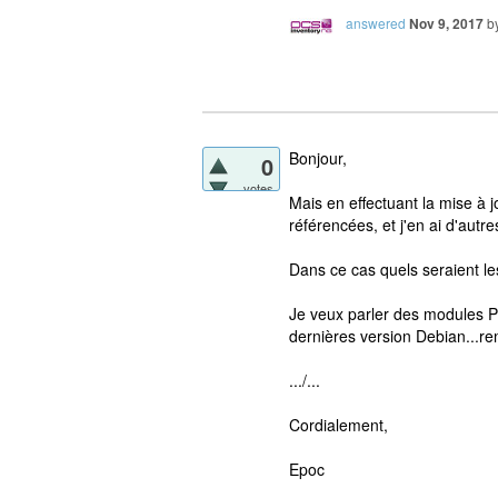
answered
Nov 9, 2017
b
Bonjour,
0
votes
Mais en effectuant la mise à j
référencées, et j'en ai d'autr
Dans ce cas quels seraient l
Je veux parler des modules PH
dernières version Debian...re
.../...
Cordialement,
Epoc