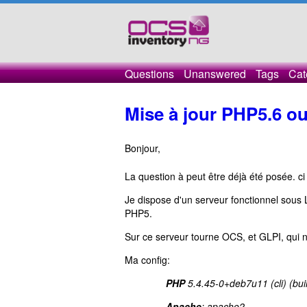
Questions
Unanswered
Tags
Cat
Mise à jour PHP5.6 o
Bonjour,
La question à peut être déjà été posée. ci 
Je dispose d'un serveur fonctionnel sous L
PHP5.
Sur ce serveur tourne OCS, et GLPI, qui 
Ma config:
PHP
5.4.45-0+deb7u11 (cli) (bui
Apache
: apache2