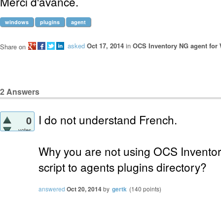
Merci d'avance.
windows
plugins
agent
asked
Oct 17, 2014
in
OCS Inventory NG agent for
Share on
2
Answers
I do not understand French.
0
votes
Why you are not using OCS Inventor
script to agents plugins directory?
answered
Oct 20, 2014
by
gertk
(
140
points)