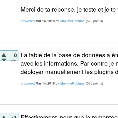
Merci de ta réponse, je teste et je te 
answered
Mar 14, 2018
by
MaximeRobinne
(
570
points)
La table de la base de données a été 
0
votes
avec les informations. Par contre je n
déployer manuellement les plugins d
answered
Mar 14, 2018
by
MaximeRobinne
(
570
points)
Effectivement, pour que la remontée d
+1