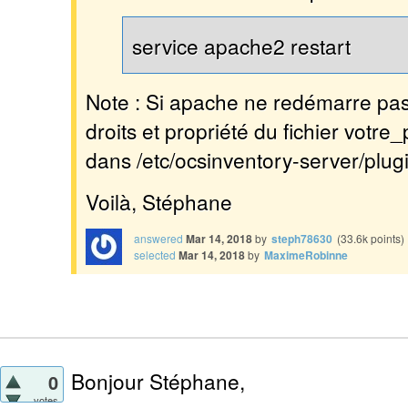
service apache2 restart
Note : Si apache ne redémarre pas,
droits et propriété du fichier votre_
dans
/etc/ocsinventory-server/plug
Voilà, Stéphane
answered
Mar 14, 2018
by
steph78630
(
33.6k
points)
selected
Mar 14, 2018
by
MaximeRobinne
Bonjour Stéphane,
0
votes