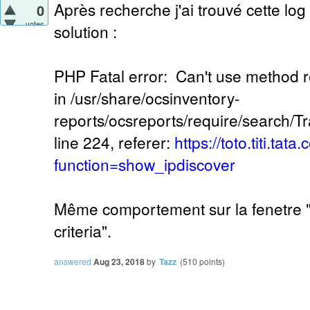
Après recherche j'ai trouvé cette log
0
votes
solution :
PHP Fatal error: Can't use method re
in /usr/share/ocsinventory-
reports/ocsreports/require/search/T
line 224, referer:
https://toto.titi.ta
function=show_ipdiscover
Même comportement sur la fenetre "
criteria".
answered
Aug 23, 2018
by
Tazz
(
510
points)