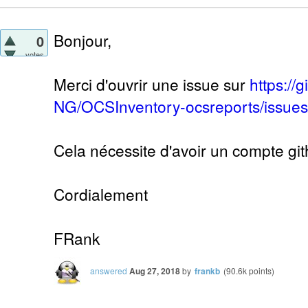
Bonjour,
0
votes
Merci d'ouvrir une issue sur
https://
NG/OCSInventory-ocsreports/issue
Cela nécessite d'avoir un compte git
Cordialement
FRank
answered
Aug 27, 2018
by
frankb
(
90.6k
points)