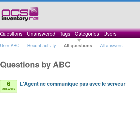
Questions
Unanswered
Tags
Categories
Users
User ABC
Recent activity
All questions
All answers
Questions by ABC
L'Agent ne communique pas avec le serveur
6
answers