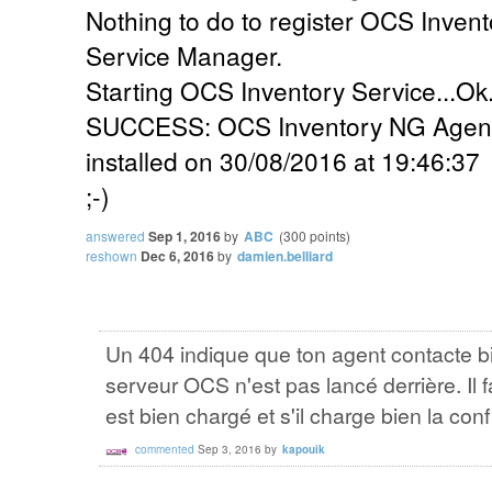
Nothing to do to register OCS Inven
Service Manager.
Starting OCS Inventory Service...Ok
SUCCESS: OCS Inventory NG Agent 2
installed on 30/08/2016 at 19:46:37
;-)
answered
Sep 1, 2016
by
ABC
(
300
points)
reshown
Dec 6, 2016
by
damien.belliard
Un 404 indique que ton agent contacte b
serveur OCS n'est pas lancé derrière. Il 
est bien chargé et s'il charge bien la co
commented
Sep 3, 2016
by
kapouik