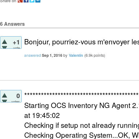
Share on
6
Answers
Bonjour, pourriez-vous m'envoyer le
+1
vote
answered
Sep 1, 2016
by
Valentin
(
6.9k
points)
*****************************************
0
votes
Starting OCS Inventory NG Agent 2.
at 19:45:02
Checking if setup not already runnin
Checking Operating System...OK, W