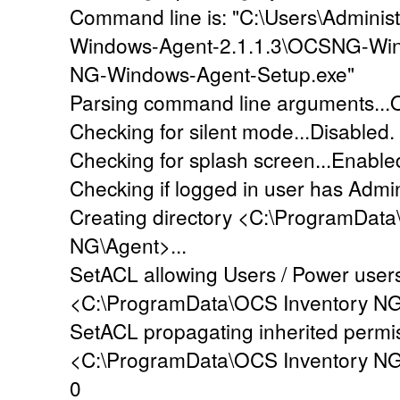
Command line is: "C:\Users\Admini
Windows-Agent-2.1.1.3\OCSNG-Win
NG-Windows-Agent-Setup.exe"
Parsing command line arguments...
Checking for silent mode...Disabled.
Checking for splash screen...Enable
Checking if logged in user has Admini
Creating directory <C:\ProgramData
NG\Agent>...
SetACL allowing Users / Power users
<C:\ProgramData\OCS Inventory NG\
SetACL propagating inherited permi
<C:\ProgramData\OCS Inventory NG\
0