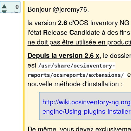
0
Bonjour @jeremy76,
votes
la version
2.6
d'OCS Inventory NG e
l'état
R
elease
C
andidate à des fins
ne doit pas être utilisée en product
Depuis la version 2.6 x
, le dossie
est
/usr/share/ocsinventory-
e
reports/ocsreports/extensions/
nouvelle méthode d'installation :
http://wiki.ocsinventory-ng.or
engine/Using-plugins-installer
De même, vous devez exclusivement