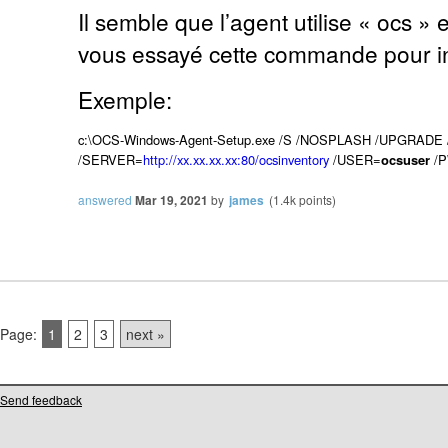
Il semble que l’agent utilise « ocs »
vous essayé cette commande pour ins
Exemple:
c:\OCS-Windows-Agent-Setup.exe /S /NOSPLASH /UPGRAD
/SERVER=
http://xx.xx.xx.xx:80/ocsinventory
/USER=
ocsuser
/
answered
Mar 19, 2021
by
james
(
1.4k
points)
Page:
1
2
3
next »
Send feedback