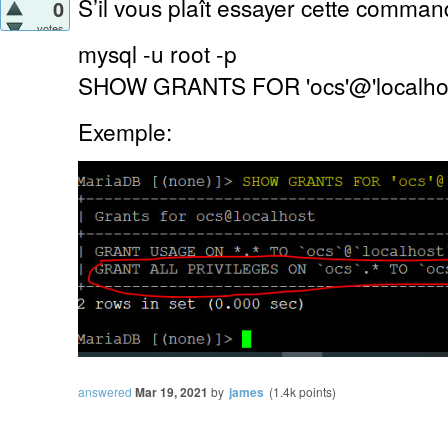
S’il vous plaît essayer cette comman
0
votes
mysql -u root -p
SHOW GRANTS FOR 'ocs'@'localhos
Exemple:
answered
Mar 19, 2021
by
james
(
1.4k
points)