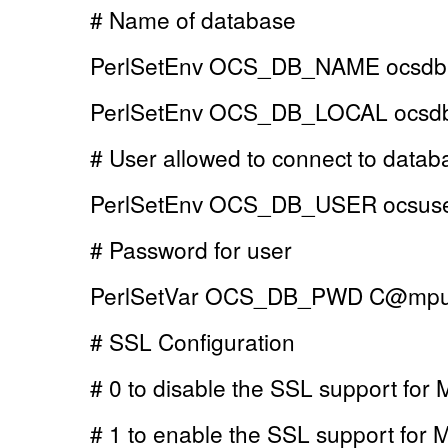
# Name of database
PerlSetEnv OCS_DB_NAME ocsdb
PerlSetEnv OCS_DB_LOCAL ocsd
# User allowed to connect to datab
PerlSetEnv OCS_DB_USER ocsus
# Password for user
PerlSetVar OCS_DB_PWD C@mpu
# SSL Configuration
# 0 to disable the SSL support fo
# 1 to enable the SSL support for