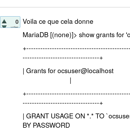
Voila ce que cela donne
0
votes
MariaDB [(none)]> show grants for 'o
+--------------------------------------------
---------------------------------+
| Grants for ocsu
|
+--------------------------------------------
---------------------------------+
| GRANT USAGE ON *.* TO `ocsuser
BY PASSWORD