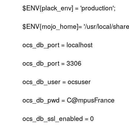
$ENV{plack_env] = 'production';
$ENV{mojo_home]= '/usr/local/share/
ocs_db_port = localhost
ocs_db_port = 3306
ocs_db_user = ocsuser
ocs_db_pwd = C@mpusFrance
ocs_db_ssl_enabled = 0