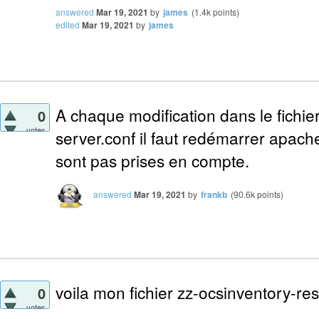
answered
Mar 19, 2021
by
james
(
1.4k
points)
edited
Mar 19, 2021
by
james
A chaque modification dans le fichie
0
votes
server.conf il faut redémarrer apach
sont pas prises en compte.
answered
Mar 19, 2021
by
frankb
(
90.6k
points)
voila mon fichier zz-ocsinventory-res
0
votes