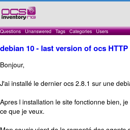
Questions
Unanswered
Tags
Categories
Users
debian 10 - last version of ocs HTTP
Bonjour,
J'ai installé le dernier ocs 2.8.1 sur une deb
Apres l installation le site fonctionne bien, j
ce que je veux.
Mon soucis vient de la remonté des agents qu