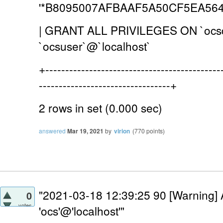
'*B8095007AFBAAF5A50CF5EA564
| GRANT ALL PRIVILEGES ON `ocsd
`ocsuser`@`loca
+--------------------------------------------
---------------------------------+
2 rows in set (0.000 sec)
answered
Mar 19, 2021
by
virion
(
770
points)
"
2021-03-18 12:39:25 90 [Warning] 
0
votes
'ocs'@'localhost'"