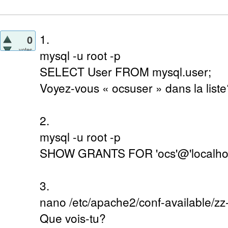
1.
0
votes
mysql -u root -p
SELECT User FROM mysql.user;
Voyez-vous « ocsuser » dans la liste
2.
mysql -u root -p
SHOW GRANTS FOR 'ocs'@'localhos
3.
nano /etc/apache2/conf-available/zz
Que vois-tu?