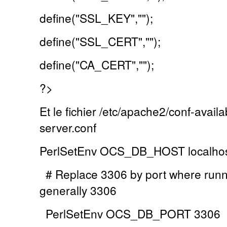
define("SSL_KEY","");
define("SSL_CERT","");
define("CA_CERT","");
?>
Et le fichier
/etc/apache2/conf-availa
server.conf
PerlSetEnv OCS_DB_HOST localho
# Replace 3306 by port where runn
generally 3306
PerlSetEnv OCS_DB_PORT 3306