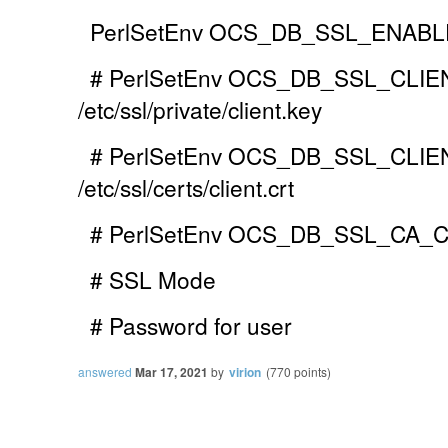
PerlSetEnv OCS_DB_SSL_ENABL
# PerlSetEnv OCS_DB_SSL_CLI
/etc/ssl/private/client.key
# PerlSetEnv OCS_DB_SSL_CLI
/etc/ssl/certs/client.crt
# PerlSetEnv OCS_DB_SSL_CA_CERT 
# SSL Mode
# Password for user
answered
Mar 17, 2021
by
virion
(
770
points)