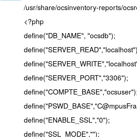
/usr/share/ocsinventory-reports/ocsr
<?php
define("DB_NAME", "ocsdb");
define("SERVER_READ","localhost")
define("SERVER_WRITE","localhost"
define("SERVER_PORT","3306");
define("COMPTE_BASE","ocsuser")
define("PSWD_BASE","C@mpusFran
define("ENABLE_SSL","0");
define("SSL_MODE","");